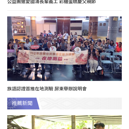
公益團邀愛國浦長輩義工 彩繪蛋糕慶父親節
族語認證首推在地測驗 屏東舉辦說明會
推薦新聞