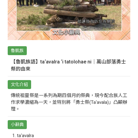
魯凱族
【魯凱族語】ta‘avalra ‘i tatolohae ni｜萬山部落勇士
祭的由來
文化介紹
傳統祖靈祭是一系列為期四個月的祭典，現今配合族人工
作求學濃縮為一天，並特別將「勇士祭(Ta‘avala)」凸顯辦
理。
小辭典
ta‘avalra