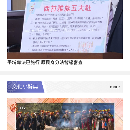
平埔專法已施行 原民身分法暫緩審查
文化小辭典