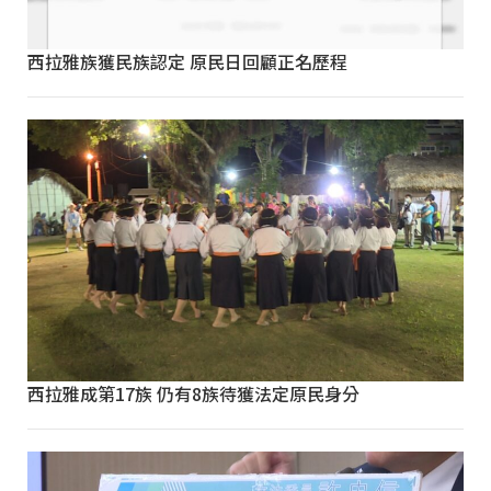
西拉雅族獲民族認定 原民日回顧正名歷程
西拉雅成第17族 仍有8族待獲法定原民身分