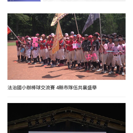
法治國小辦棒球交流賽 4縣市隊伍共襄盛舉