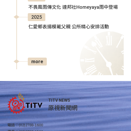
不畏風雨傳文化 達邦社Homeyaya雨中登場
2025
仁愛鄉表揚模範父親 公所精心安排活動
more
TITV NEWS
原視新聞網
電話：(02)2788-1600