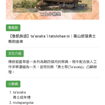
魯凱族
【魯凱族語】ta‘avalra ‘i tatolohae ni｜萬山部落勇士
祭的由來
文化介紹
傳統祖靈祭是一系列為期四個月的祭典，現今配合族人工
作求學濃縮為一天，並特別將「勇士祭(Ta‘avala)」凸顯辦
理。
小辭典
ta‘avalra
勇士成年禮
molapangolai