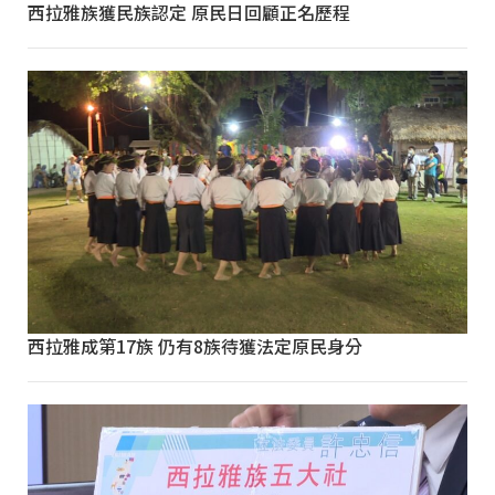
西拉雅族獲民族認定 原民日回顧正名歷程
西拉雅成第17族 仍有8族待獲法定原民身分