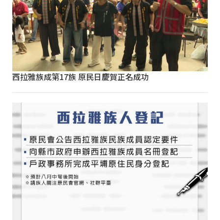
西拉雅族成第17族 原民日慶賀正名成功