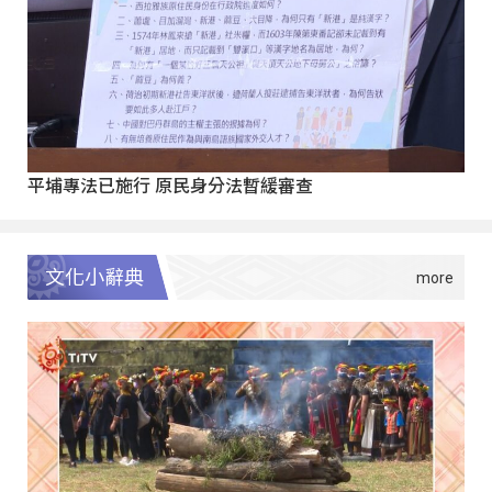
平埔專法已施行 原民身分法暫緩審查
文化小辭典