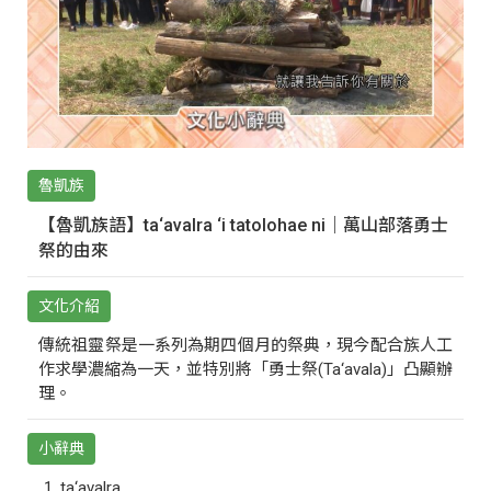
魯凱族
【魯凱族語】ta‘avalra ‘i tatolohae ni｜萬山部落勇士
祭的由來
文化介紹
傳統祖靈祭是一系列為期四個月的祭典，現今配合族人工
作求學濃縮為一天，並特別將「勇士祭(Ta‘avala)」凸顯辦
理。
小辭典
ta‘avalra