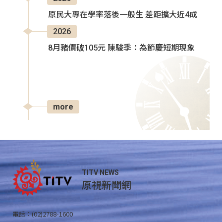
原民大專在學率落後一般生 差距擴大近4成
2026
8月豬價破105元 陳駿季：為節慶短期現象
more
TITV NEWS
原視新聞網
電話：(02)2788-1600