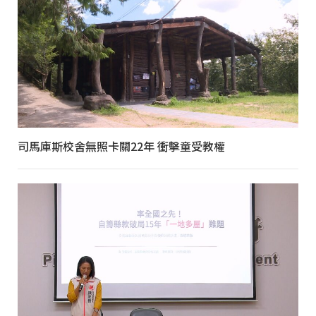
司馬庫斯校舍無照卡關22年 衝擊童受教權