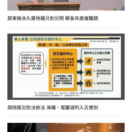
屏東推永久屋地籍分割分照 解長年產權難題
政院版災防法修法 海嘯、堰塞湖列入災害別