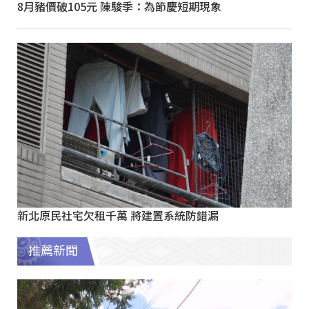
8月豬價破105元 陳駿季：為節慶短期現象
新北原民社宅欠租千萬 將建置系統防錯漏
推薦新聞