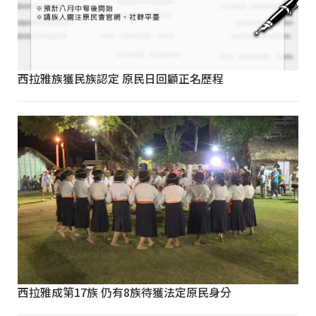
西拉雅族獲民族認定 原民日回顧正名歷程
西拉雅成第17族 仍有8族待獲法定原民身分