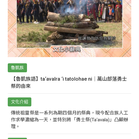
魯凱族
【魯凱族語】ta‘avalra ‘i tatolohae ni｜萬山部落勇士
祭的由來
文化介紹
傳統祖靈祭是一系列為期四個月的祭典，現今配合族人工
作求學濃縮為一天，並特別將「勇士祭(Ta‘avala)」凸顯辦
理。