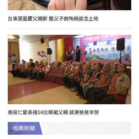
台東窯藝慶父親節 邀父子做陶碗感念土地
南投仁愛表揚16位模範父親 感謝爸爸辛勞
推薦新聞