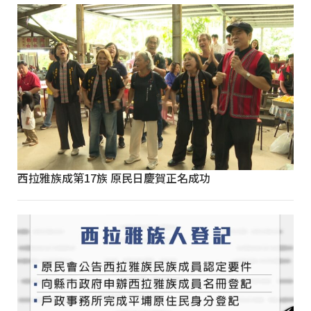
西拉雅族成第17族 原民日慶賀正名成功