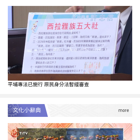
平埔專法已施行 原民身分法暫緩審查
文化小辭典