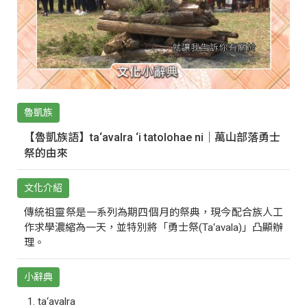
魯凱族
【魯凱族語】ta‘avalra ‘i tatolohae ni｜萬山部落勇士
祭的由來
文化介紹
傳統祖靈祭是一系列為期四個月的祭典，現今配合族人工
作求學濃縮為一天，並特別將「勇士祭(Ta‘avala)」凸顯辦
理。
小辭典
ta‘avalra