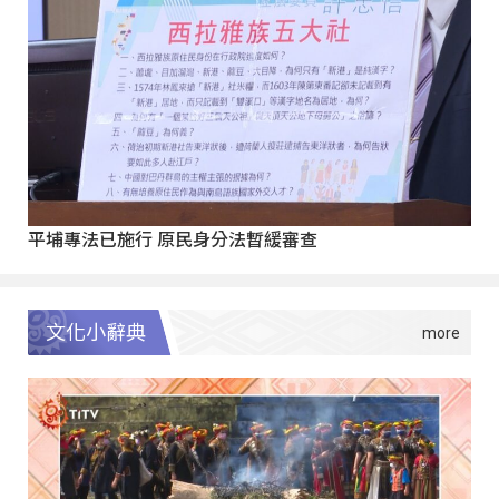
平埔專法已施行 原民身分法暫緩審查
文化小辭典