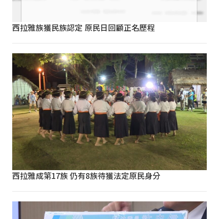
西拉雅族獲民族認定 原民日回顧正名歷程
西拉雅成第17族 仍有8族待獲法定原民身分