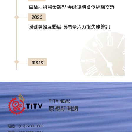
嘉蘭村拚農業轉型 金峰說明會促經驗交流
2026
國健署推互動展 長者量六力揪失能警訊
more
TITV NEWS
原視新聞網
電話：(02)2788-1600