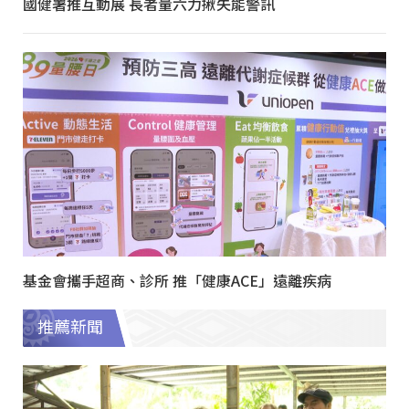
國健署推互動展 長者量六力揪失能警訊
基金會攜手超商、診所 推「健康ACE」遠離疾病
推薦新聞