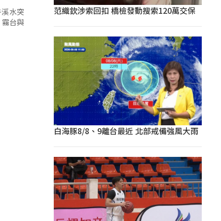
范織欽涉索回扣 橋檢發動搜索120萬交保
午溪水突
、霧台與
白海豚8/8、9離台最近 北部戒備強風大雨