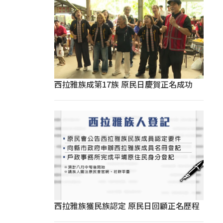
西拉雅族成第17族 原民日慶賀正名成功
西拉雅族獲民族認定 原民日回顧正名歷程