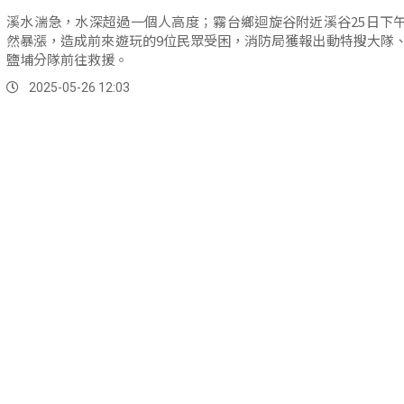
溪水湍急，水深超過一個人高度；霧台鄉迴旋谷附近溪谷25日下
然暴漲，造成前來遊玩的9位民眾受困，消防局獲報出動特搜大隊
鹽埔分隊前往救援。
2025-05-26 12:03