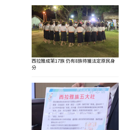
西拉雅成第17族 仍有8族待獲法定原民身
分