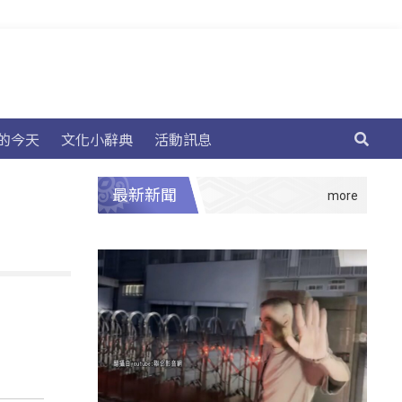
的今天
文化小辭典
活動訊息
最新新聞