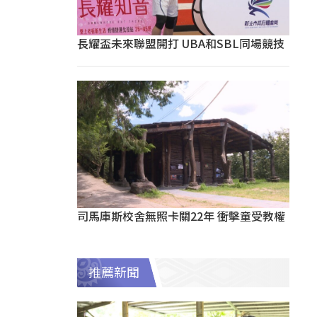
長耀盃未來聯盟開打 UBA和SBL同場競技
司馬庫斯校舍無照卡關22年 衝擊童受教權
推薦新聞