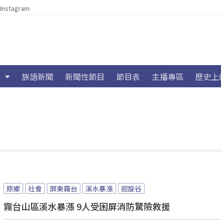
Instagram
族語新聞
新聞性節目
節目表
主播專區
歷史上
原鄉
社會
屏東霧台
溪水暴漲
迴旋谷
霧台山區溪水暴漲 9人受困屏消防驚險救援