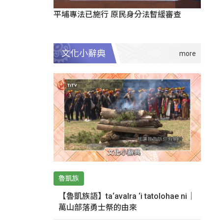
平埔專法已施行 原民身分法暫緩審查
文化小辭典
魯凱族
【魯凱族語】ta‘avalra ‘i tatolohae ni｜
萬山部落勇士祭的由來