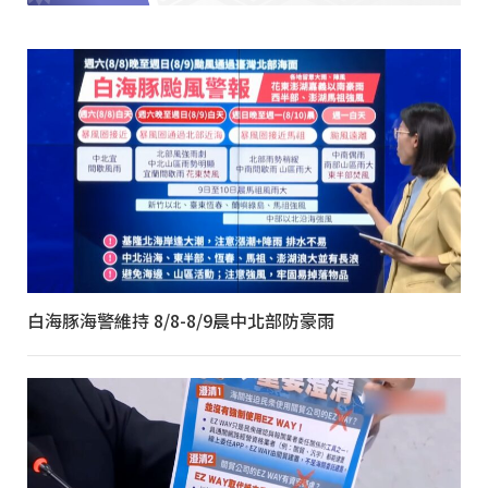
白海豚海警維持 8/8-8/9晨中北部防豪雨