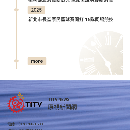
楊柳颱風路徑變數大 氣象署說明最新路徑
2025
新北市長盃原民籃球賽開打 16隊同場競技
more
TITV NEWS
原視新聞網
電話：(02)2788-1600