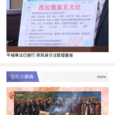
平埔專法已施行 原民身分法暫緩審查
文化小辭典