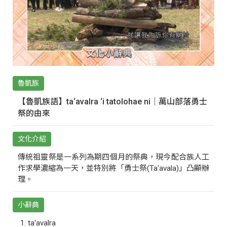
魯凱族
【魯凱族語】ta‘avalra ‘i tatolohae ni｜萬山部落勇士
祭的由來
文化介紹
傳統祖靈祭是一系列為期四個月的祭典，現今配合族人工
作求學濃縮為一天，並特別將「勇士祭(Ta‘avala)」凸顯辦
理。
小辭典
ta‘avalra