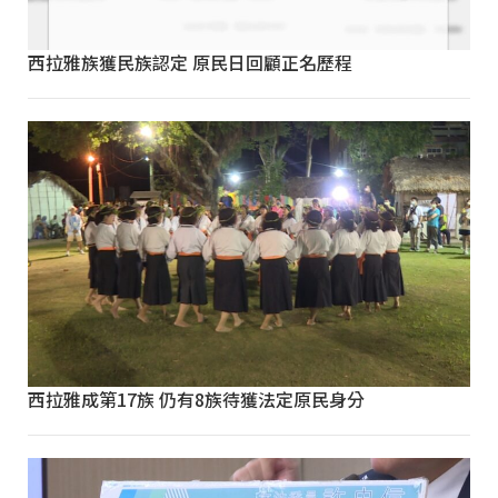
西拉雅族獲民族認定 原民日回顧正名歷程
西拉雅成第17族 仍有8族待獲法定原民身分