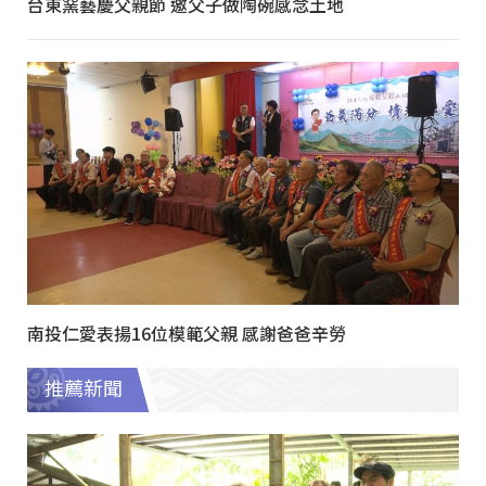
台東窯藝慶父親節 邀父子做陶碗感念土地
南投仁愛表揚16位模範父親 感謝爸爸辛勞
推薦新聞