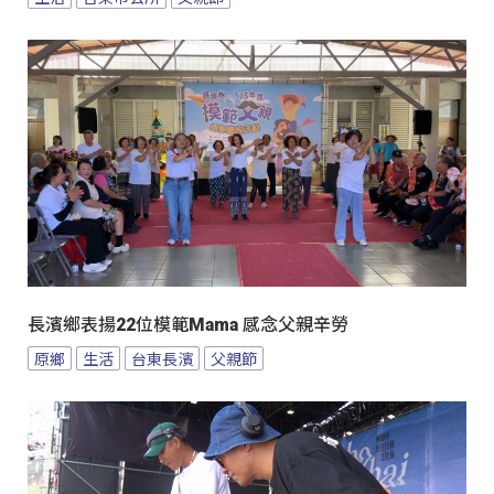
長濱鄉表揚22位模範Mama 感念父親辛勞
原鄉
生活
台東長濱
父親節