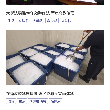
大學法暌違20年啟動修法 聚焦高教治理
生活
立法院
大學法
教育部
立法院
花蓮港製冰廠停擺 漁民克難從宜蘭運冰
環境
生活
花蓮區漁會
花蓮港