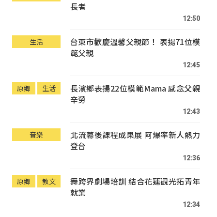
長者
12:50
台東市歡慶溫馨父親節！ 表揚71位模
生活
範父親
12:45
長濱鄉表揚22位模範Mama 感念父親
原鄉
生活
辛勞
12:43
北流幕後課程成果展 阿爆率新人熱力
音樂
登台
12:36
舞跨界劇場培訓 結合花蓮觀光拓青年
原鄉
教文
就業
12:34