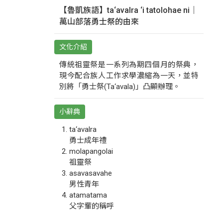
【魯凱族語】ta‘avalra ‘i tatolohae ni｜
萬山部落勇士祭的由來
文化介紹
傳統祖靈祭是一系列為期四個月的祭典，
現今配合族人工作求學濃縮為一天，並特
別將「勇士祭(Ta‘avala)」凸顯辦理。
小辭典
ta‘avalra
勇士成年禮
molapangolai
祖靈祭
asavasavahe
男性青年
atamatama
父字輩的稱呼