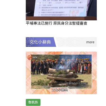
平埔專法已施行 原民身分法暫緩審查
文化小辭典
魯凱族