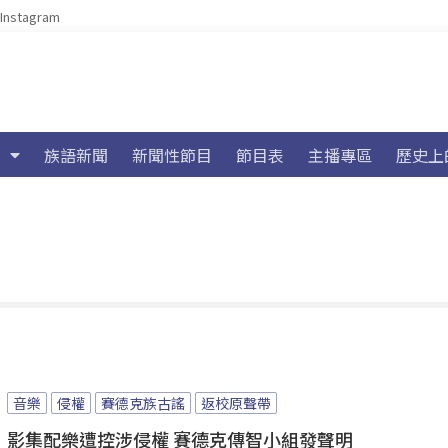
Instagram
族語新聞
新聞性節目
節目表
主播專區
歷史上
音樂
侵權
賽德克族古謠
返校原聲帶
影集配樂遭控涉侵權 賽德克傳智小組發聲明