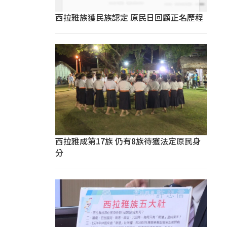
西拉雅族獲民族認定 原民日回顧正名歷程
西拉雅成第17族 仍有8族待獲法定原民身
分