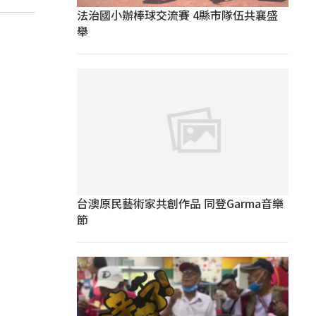
法治國小辦棒球交流賽 4縣市隊伍共襄盛
舉
台澳原民藝術家共創作品 同登Garma音樂
節