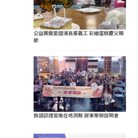
公益團邀愛國浦長輩義工 彩繪蛋糕慶父親
節
族語認證首推在地測驗 屏東舉辦說明會