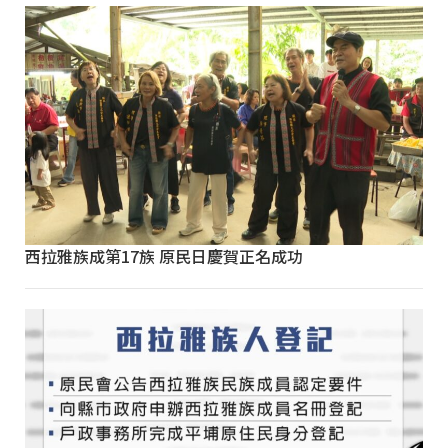
西拉雅族成第17族 原民日慶賀正名成功