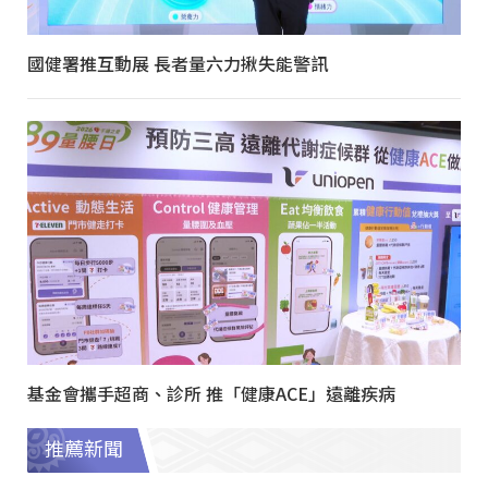
國健署推互動展 長者量六力揪失能警訊
基金會攜手超商、診所 推「健康ACE」遠離疾病
推薦新聞