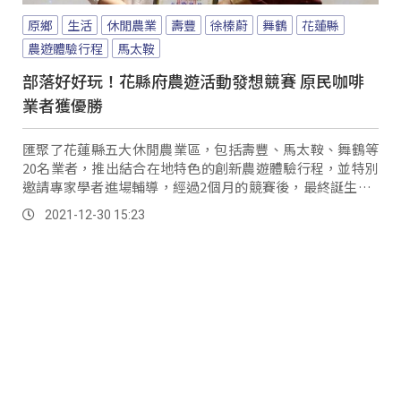
原鄉
生活
休閒農業
壽豐
徐榛蔚
舞鶴
花蓮縣
農遊體驗行程
馬太鞍
部落好好玩！花縣府農遊活動發想競賽 原民咖啡
業者獲優勝
匯聚了花蓮縣五大休閒農業區，包括壽豐、馬太鞍、舞鶴等
20名業者，推出結合在地特色的創新農遊體驗行程，並特別
邀請專家學者進場輔導，經過2個月的競賽後，最終誕生出8
名優勝者，其中原民業者以咖啡特色贏得優勝，並在29號接
2021-12-30 15:23
受花蓮縣長徐榛蔚頒獎。