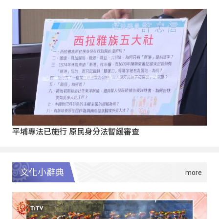
平埔專法已施行 原民身分法暫緩審查
文化小辭典