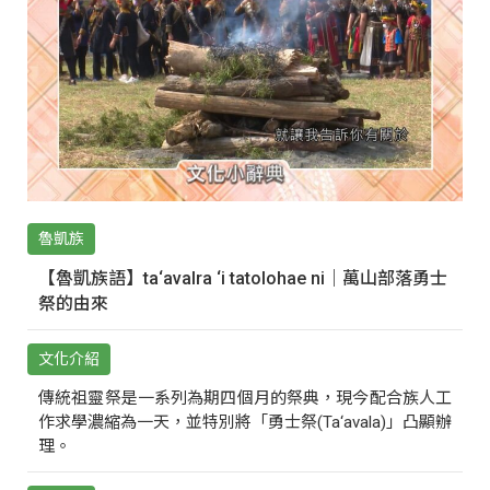
魯凱族
【魯凱族語】ta‘avalra ‘i tatolohae ni｜萬山部落勇士
祭的由來
文化介紹
傳統祖靈祭是一系列為期四個月的祭典，現今配合族人工
作求學濃縮為一天，並特別將「勇士祭(Ta‘avala)」凸顯辦
理。