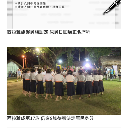
西拉雅族獲民族認定 原民日回顧正名歷程
西拉雅成第17族 仍有8族待獲法定原民身分