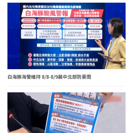
白海豚海警維持 8/8-8/9晨中北部防豪雨