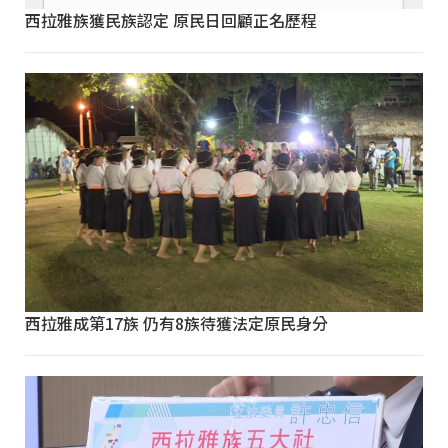
西拉雅族獲民族認定 原民日回顧正名歷程
西拉雅成第17族 仍有8族待獲法定原民身分