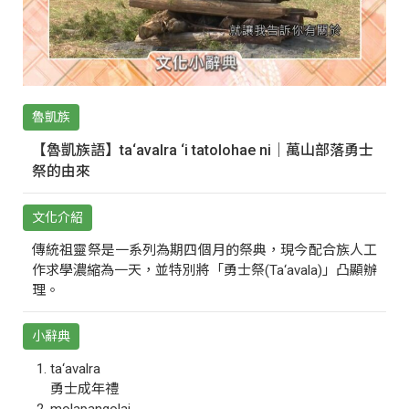
魯凱族
【魯凱族語】ta‘avalra ‘i tatolohae ni｜萬山部落勇士
祭的由來
文化介紹
傳統祖靈祭是一系列為期四個月的祭典，現今配合族人工
作求學濃縮為一天，並特別將「勇士祭(Ta‘avala)」凸顯辦
理。
小辭典
ta‘avalra
勇士成年禮
molapangolai