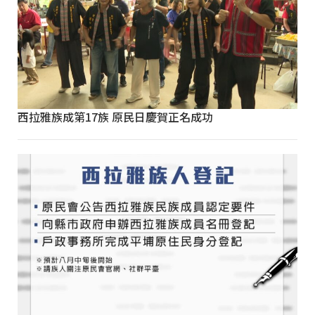
西拉雅族成第17族 原民日慶賀正名成功