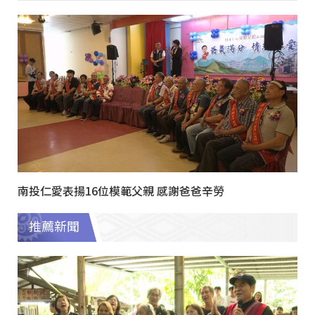
南投仁愛表揚16位模範父親 感謝爸爸辛勞
推薦新聞