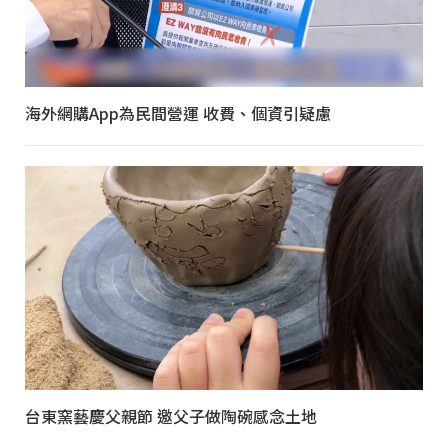
海外網購App為民間營運 收費、個資引疑慮
台東窯藝慶父親節 邀父子做陶碗感念土地