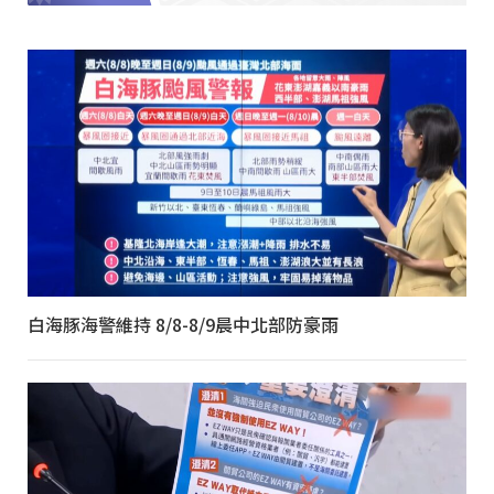
白海豚海警維持 8/8-8/9晨中北部防豪雨