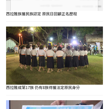
西拉雅族獲民族認定 原民日回顧正名歷程
西拉雅成第17族 仍有8族待獲法定原民身分