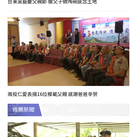
台東窯藝慶父親節 邀父子做陶碗感念土地
南投仁愛表揚16位模範父親 感謝爸爸辛勞
推薦新聞