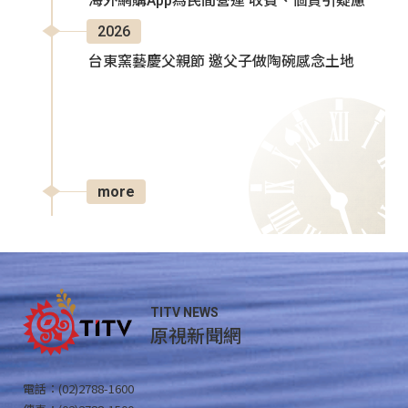
海外網購App為民間營運 收費、個資引疑慮
2026
台東窯藝慶父親節 邀父子做陶碗感念土地
more
TITV NEWS
原視新聞網
電話：(02)2788-1600