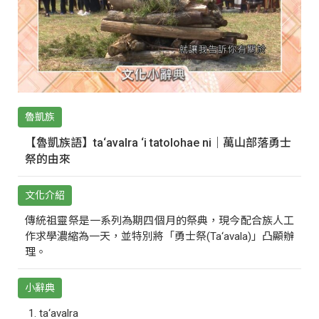
魯凱族
【魯凱族語】ta‘avalra ‘i tatolohae ni｜萬山部落勇士
祭的由來
文化介紹
傳統祖靈祭是一系列為期四個月的祭典，現今配合族人工
作求學濃縮為一天，並特別將「勇士祭(Ta‘avala)」凸顯辦
理。
小辭典
ta‘avalra