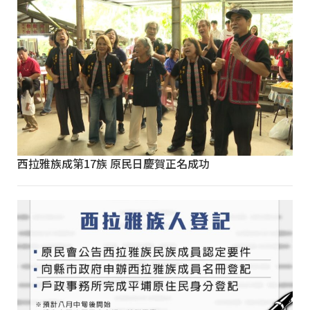
西拉雅族成第17族 原民日慶賀正名成功