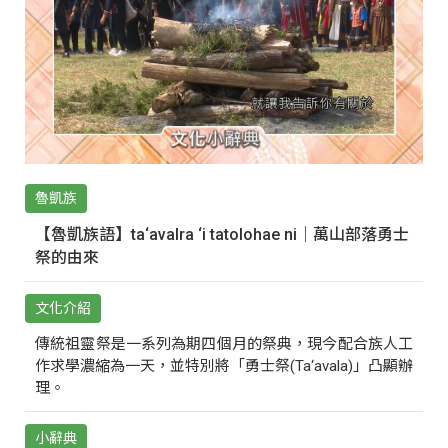
魯凱族
【魯凱族語】ta‘avalra ‘i tatolohae ni｜萬山部落勇士
祭的由來
文化介紹
傳統祖靈祭是一系列為期四個月的祭典，現今配合族人工
作求學濃縮為一天，並特別將「勇士祭(Ta‘avala)」凸顯辦
理。
小辭典