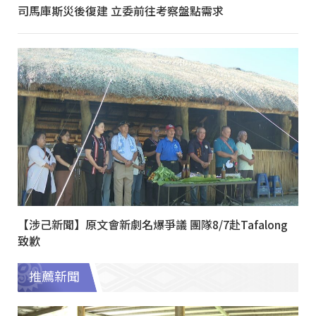
司馬庫斯災後復建 立委前往考察盤點需求
【涉己新聞】原文會新劇名爆爭議 團隊8/7赴Tafalong
致歉
推薦新聞