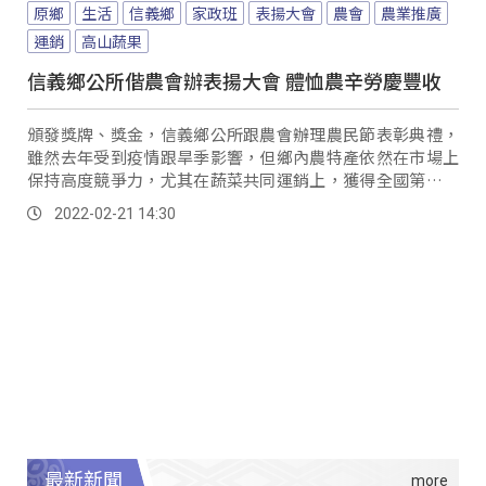
原鄉
生活
信義鄉
家政班
表揚大會
農會
農業推廣
運銷
高山蔬果
信義鄉公所偕農會辦表揚大會 體恤農辛勞慶豐收
頒發獎牌、獎金，信義鄉公所跟農會辦理農民節表彰典禮，
雖然去年受到疫情跟旱季影響，但鄉內農特產依然在市場上
保持高度競爭力，尤其在蔬菜共同運銷上，獲得全國第二名
佳績。
2022-02-21 14:30
最新新聞