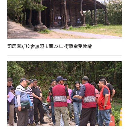
司馬庫斯校舍無照卡關22年 衝擊童受教權