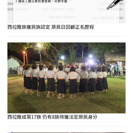
西拉雅族獲民族認定 原民日回顧正名歷程
西拉雅成第17族 仍有8族待獲法定原民身分