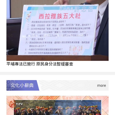
平埔專法已施行 原民身分法暫緩審查
文化小辭典