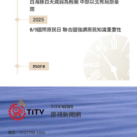
白海豚白天減弱為輕颱 中部以北有局部豪
雨
2025
8/9國際原民日 聯合國強調原民知識重要性
more
TITV NEWS
原視新聞網
電話：(02)2788-1600