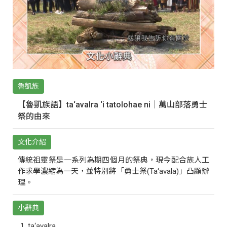
魯凱族
【魯凱族語】ta‘avalra ‘i tatolohae ni｜萬山部落勇士
祭的由來
文化介紹
傳統祖靈祭是一系列為期四個月的祭典，現今配合族人工
作求學濃縮為一天，並特別將「勇士祭(Ta‘avala)」凸顯辦
理。
小辭典
ta‘avalra