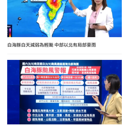
白海豚白天減弱為輕颱 中部以北有局部豪雨