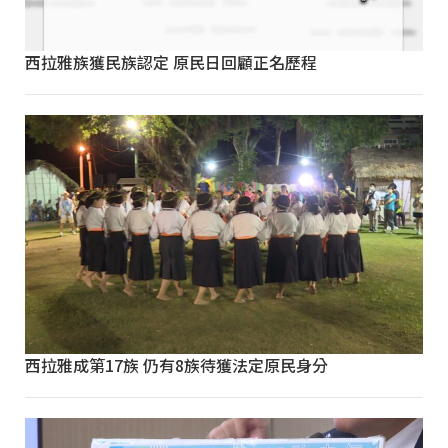
西拉雅族獲民族認定 原民日回顧正名歷程
西拉雅成第17族 仍有8族待獲法定原民身分