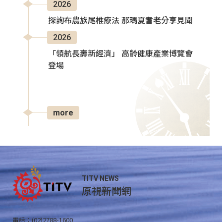
2026
探詢布農族尾椎療法 那瑪夏耆老分享見聞
2026
「領航長壽新經濟」 高齡健康產業博覽會
登場
more
TITV NEWS
原視新聞網
電話：(02)2788-1600