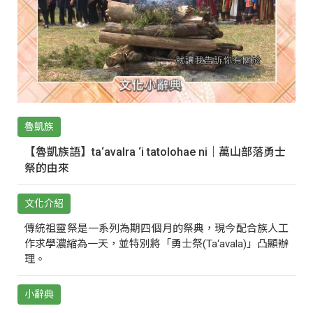
魯凱族
【魯凱族語】ta‘avalra ‘i tatolohae ni｜萬山部落勇士
祭的由來
文化介紹
傳統祖靈祭是一系列為期四個月的祭典，現今配合族人工
作求學濃縮為一天，並特別將「勇士祭(Ta‘avala)」凸顯辦
理。
小辭典