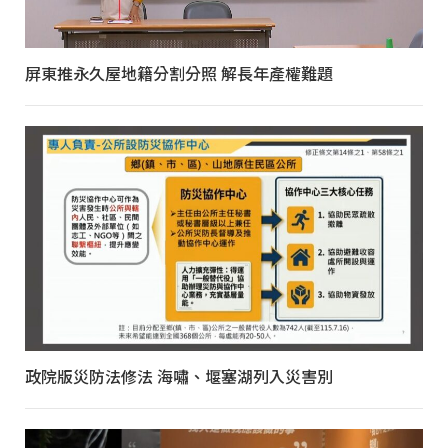
屏東推永久屋地籍分割分照 解長年產權難題
政院版災防法修法 海嘯、堰塞湖列入災害別