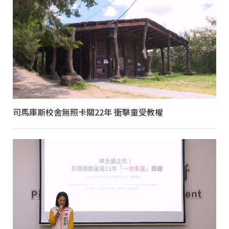
司馬庫斯校舍無照卡關22年 衝擊童受教權