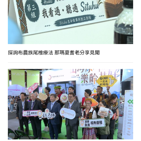
探詢布農族尾椎療法 那瑪夏耆老分享見聞