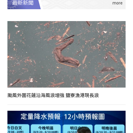
最新新聞
颱風外圍花蓮沿海風浪增強 鹽寮漁港現長浪