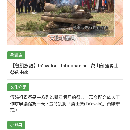
魯凱族
【魯凱族語】ta‘avalra ‘i tatolohae ni｜萬山部落勇士
祭的由來
文化介紹
傳統祖靈祭是一系列為期四個月的祭典，現今配合族人工
作求學濃縮為一天，並特別將「勇士祭(Ta‘avala)」凸顯辦
理。
小辭典