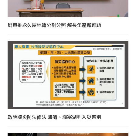
屏東推永久屋地籍分割分照 解長年產權難題
政院版災防法修法 海嘯、堰塞湖列入災害別