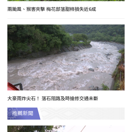
兩颱風、猴害夾擊 梅花部落甜柿損失近6成
大豪雨炸尖石！ 落石阻路及時搶修交通未斷
推薦新聞