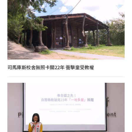
司馬庫斯校舍無照卡關22年 衝擊童受教權