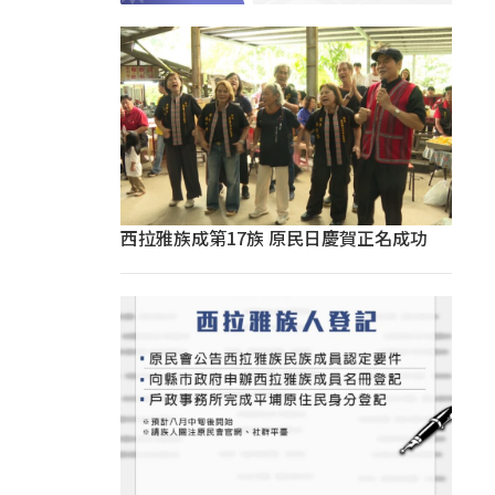
西拉雅族成第17族 原民日慶賀正名成功