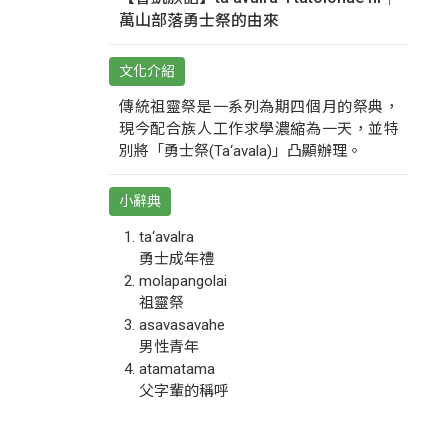
萬山部落勇士祭的由來
文化介紹
傳統祖靈祭是一系列為期四個月的祭典，
現今配合族人工作求學濃縮為一天，並特
別將「勇士祭(Ta‘avala)」凸顯辦理。
小辭典
ta‘avalra
勇士成年禮
molapangolai
祖靈祭
asavasavahe
男性青年
atamatama
父字輩的稱呼