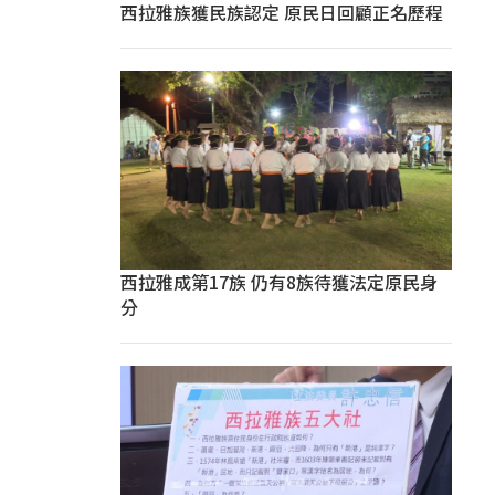
西拉雅族獲民族認定 原民日回顧正名歷程
西拉雅成第17族 仍有8族待獲法定原民身
分