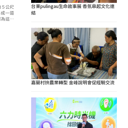
台東pulingau生命故事展 香氛串起文化連
約５公尺
結
形成一道
認為這些
嘉蘭村拚農業轉型 金峰說明會促經驗交流