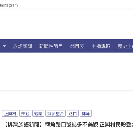
Instagram
族語新聞
新聞性節目
節目表
主播專區
歷史上
正興村
美觀
號誌
資源整合
路口
轉角
【排灣族語新聞】轉角路口號誌多不美觀 正興村民盼整