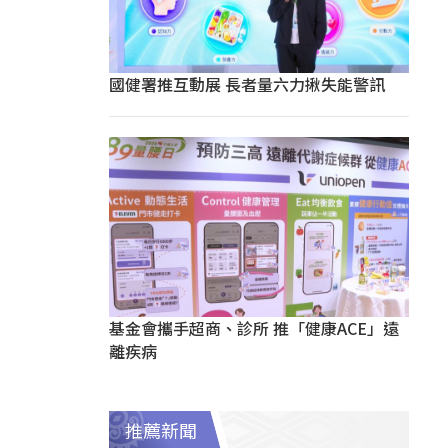
國健署推互動展 長者量六力揪失能警訊
基金會攜手超商、診所 推「健康ACE」遠
離疾病
推薦新聞