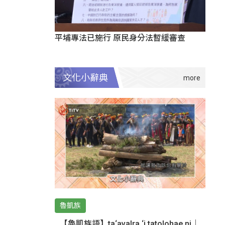
平埔專法已施行 原民身分法暫緩審查
文化小辭典
魯凱族
【魯凱族語】ta‘avalra ‘i tatolohae ni｜