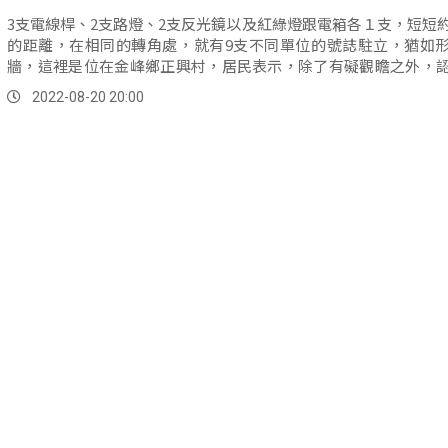
3支電線桿、2支路燈、2支反光鏡以及紅綠燈跟電箱各１支，短短
的距離，在相同的轉角處，就有9支不同單位的號誌駐立，猶如
牆，這裡是位在金峰鄉正興村，居民表示，除了有礙觀瞻之外，
資源應該可以好好整合。
2022-08-20 20:00