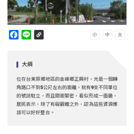
Facebook
Line
A
A
A
大綱
位在台東原鄉地區的金峰鄉正興村，光是一個轉
角路口不到5公尺左右的距離，就有9支不同單位
的號誌駐立，而且間距緊密，看似形成一面牆，
居民表示，除了有礙觀瞻之外，認為這些資源應
該可以好好整合。