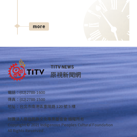
more
TITV NEWS
原視新聞網
電話：(02)2788-1600
傳真：(02)2788-1500
地址：台北市南港區重陽路 120 號 5 樓
財團法人原住民族文化事業基金會 版權所有
Copyright © 2021 Indigenous Peoples Cultural Foundation
All Rights Reserved .