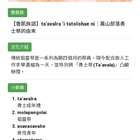
魯凱族
【魯凱族語】ta‘avalra ‘i tatolohae ni｜萬山部落勇
士祭的由來
文化介紹
傳統祖靈祭是一系列為期四個月的祭典，現今配合族人工
作求學濃縮為一天，並特別將「勇士祭(Ta‘avala)」凸顯
辦理。
小辭典
ta‘avalra
勇士成年禮
molapangolai
祖靈祭
asavasavahe
男性青年
atamatama