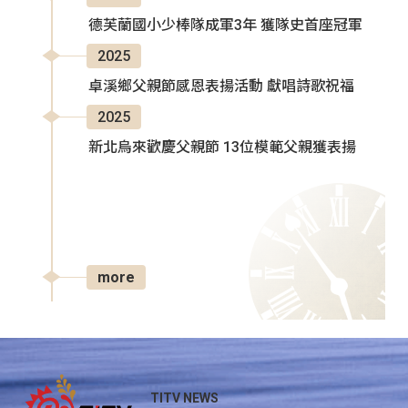
德芙蘭國小少棒隊成軍3年 獲隊史首座冠軍
2025
卓溪鄉父親節感恩表揚活動 獻唱詩歌祝福
2025
新北烏來歡慶父親節 13位模範父親獲表揚
more
TITV NEWS