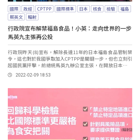
國際
政經
CPTPP
國際標準
日本
核食
檢驗
福島
蔡英文
輻射
行政院宣布解禁福島食品！小英：走向世界的一步
馬英九主張再公投
行政院昨天(8)宣布，解除長達11年的日本福島食品管制禁
令，這也對於我國爭取加入CPTPP是關鍵一步，但也立刻引
起國民黨抨擊，前總統馬英九辦公室主張，在開放日本福島
食品進口前，應該再辦一次公投，甚至前...。
2022-02-09 18:53