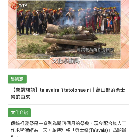
魯凱族
【魯凱族語】ta‘avalra ‘i tatolohae ni｜萬山部落勇士
祭的由來
文化介紹
傳統祖靈祭是一系列為期四個月的祭典，現今配合族人工
作求學濃縮為一天，並特別將「勇士祭(Ta‘avala)」凸顯辦
理。