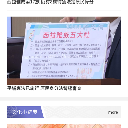
西拉雅成第17族 仍有8族待獲法定原民身分
平埔專法已施行 原民身分法暫緩審查
文化小辭典