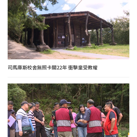
司馬庫斯校舍無照卡關22年 衝擊童受教權