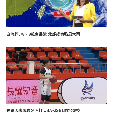
白海豚8/8、9離台最近 北部戒備強風大雨
長耀盃未來聯盟開打 UBA和SBL同場競技