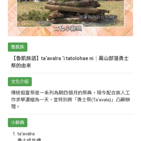
魯凱族
【魯凱族語】ta‘avalra ‘i tatolohae ni｜萬山部落勇士
祭的由來
文化介紹
傳統祖靈祭是一系列為期四個月的祭典，現今配合族人工
作求學濃縮為一天，並特別將「勇士祭(Ta‘avala)」凸顯辦
理。
小辭典
ta‘avalra
勇士成年禮