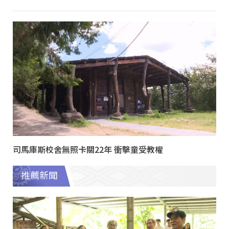
司馬庫斯校舍無照卡關22年 衝擊童受教權
推薦新聞