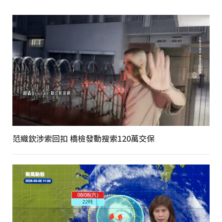
范織欽涉索回扣 橋檢發動搜索120萬交保