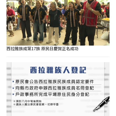
西拉雅族成第17族 原民日慶賀正名成功