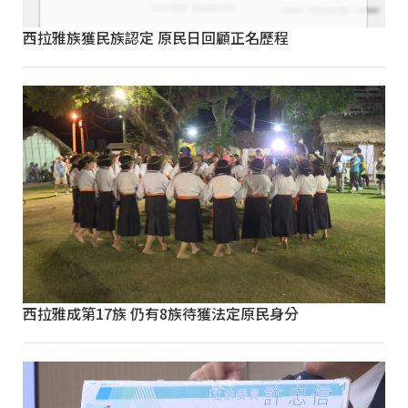
西拉雅族獲民族認定 原民日回顧正名歷程
西拉雅成第17族 仍有8族待獲法定原民身分