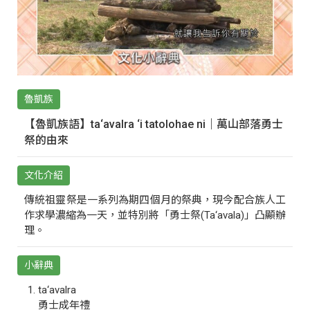
魯凱族
【魯凱族語】ta‘avalra ‘i tatolohae ni｜萬山部落勇士
祭的由來
文化介紹
傳統祖靈祭是一系列為期四個月的祭典，現今配合族人工
作求學濃縮為一天，並特別將「勇士祭(Ta‘avala)」凸顯辦
理。
小辭典
ta‘avalra
勇士成年禮