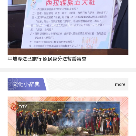
平埔專法已施行 原民身分法暫緩審查
文化小辭典