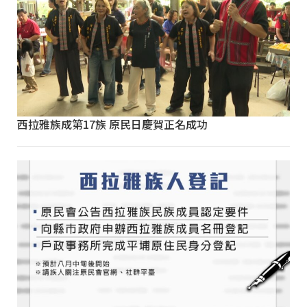
西拉雅族成第17族 原民日慶賀正名成功