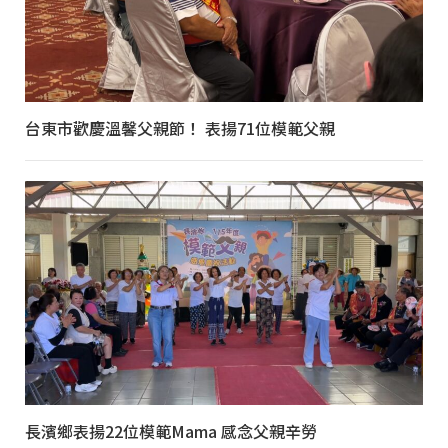
台東市歡慶溫馨父親節！ 表揚71位模範父親
長濱鄉表揚22位模範Mama 感念父親辛勞