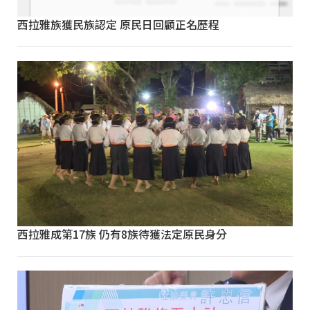
西拉雅族獲民族認定 原民日回顧正名歷程
西拉雅成第17族 仍有8族待獲法定原民身分