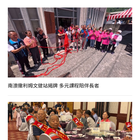
南澳撒利姆文健站揭牌 多元課程陪伴長者