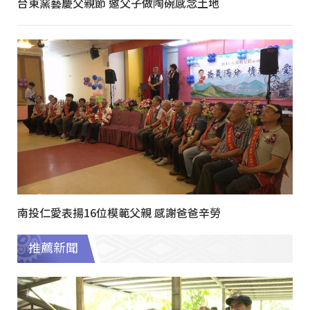
台東窯藝慶父親節 邀父子做陶碗感念土地
南投仁愛表揚16位模範父親 感謝爸爸辛勞
推薦新聞