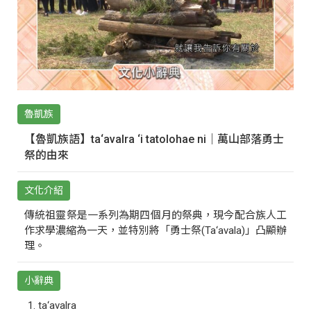
魯凱族
【魯凱族語】ta‘avalra ‘i tatolohae ni｜萬山部落勇士
祭的由來
文化介紹
傳統祖靈祭是一系列為期四個月的祭典，現今配合族人工
作求學濃縮為一天，並特別將「勇士祭(Ta‘avala)」凸顯辦
理。
小辭典
ta‘avalra