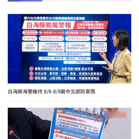
白海豚海警維持 8/8-8/9晨中北部防豪雨