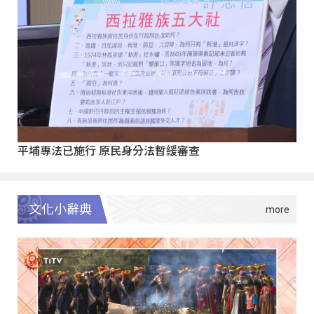
平埔專法已施行 原民身分法暫緩審查
文化小辭典