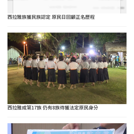
西拉雅族獲民族認定 原民日回顧正名歷程
西拉雅成第17族 仍有8族待獲法定原民身分