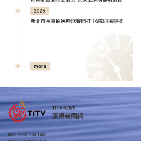
楊柳颱風路徑變數大 氣象署說明最新路徑
2025
新北市長盃原民籃球賽開打 16隊同場競技
more
TITV NEWS
原視新聞網
電話：(02)2788-1600