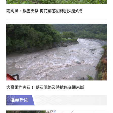
兩颱風、猴害夾擊 梅花部落甜柿損失近6成
大豪雨炸尖石！ 落石阻路及時搶修交通未斷
推薦新聞