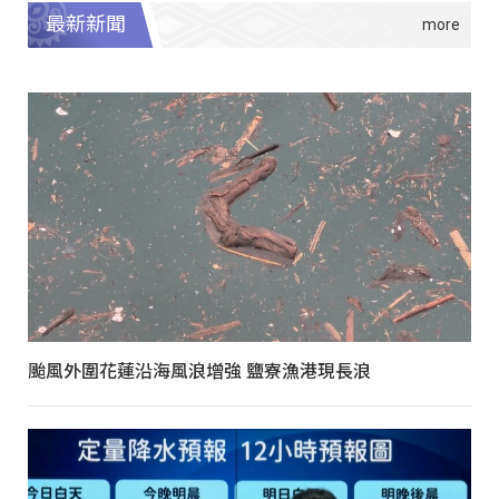
最新新聞
颱風外圍花蓮沿海風浪增強 鹽寮漁港現長浪