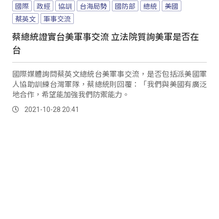
國際
政經
協訓
台海局勢
國防部
總統
美國
蔡英文
軍事交流
蔡總統證實台美軍事交流 立法院質詢美軍是否在
台
國際媒體詢問蔡英文總統台美軍事交流，是否包括派美國軍
人協助訓練台灣軍隊，蔡總統則回覆：「我們與美國有廣泛
地合作，希望能加強我們防禦能力。
2021-10-28 20:41