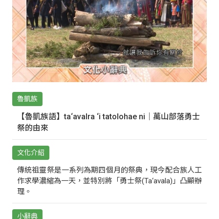
魯凱族
【魯凱族語】ta‘avalra ‘i tatolohae ni｜萬山部落勇士
祭的由來
文化介紹
傳統祖靈祭是一系列為期四個月的祭典，現今配合族人工
作求學濃縮為一天，並特別將「勇士祭(Ta‘avala)」凸顯辦
理。
小辭典