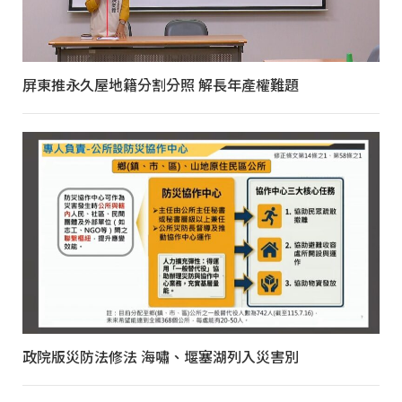
屏東推永久屋地籍分割分照 解長年產權難題
政院版災防法修法 海嘯、堰塞湖列入災害別