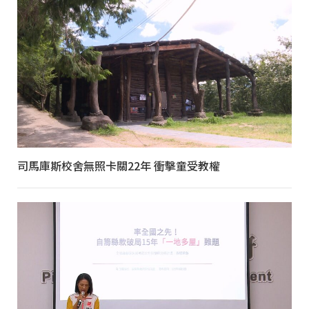
司馬庫斯校舍無照卡關22年 衝擊童受教權