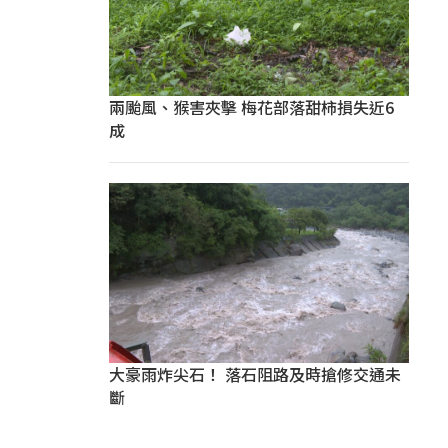
兩颱風、猴害夾擊 梅花部落甜柿損失近6
成
大豪雨炸尖石！ 落石阻路及時搶修交通未
斷