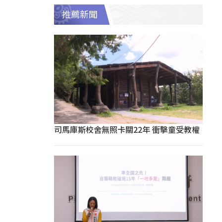
推薦新聞
司馬庫斯校舍無照卡關22年 衝擊童受教權