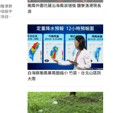
颱風外圍花蓮沿海風浪增強 鹽寮漁港現長
個職業群
浪
中張辰宇
該項目的
白海豚颱風暴風圈縮小 竹苗、台北山區防
大雨