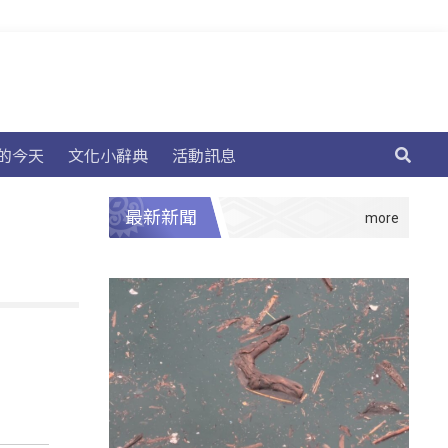
的今天
文化小辭典
活動訊息
最新新聞