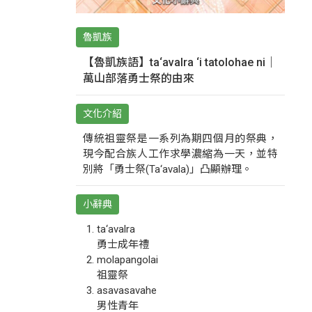
魯凱族
【魯凱族語】ta‘avalra ‘i tatolohae ni｜
萬山部落勇士祭的由來
文化介紹
傳統祖靈祭是一系列為期四個月的祭典，
現今配合族人工作求學濃縮為一天，並特
別將「勇士祭(Ta‘avala)」凸顯辦理。
小辭典
ta‘avalra
勇士成年禮
molapangolai
祖靈祭
asavasavahe
男性青年