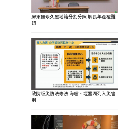
屏東推永久屋地籍分割分照 解長年產權難
題
政院版災防法修法 海嘯、堰塞湖列入災害
別