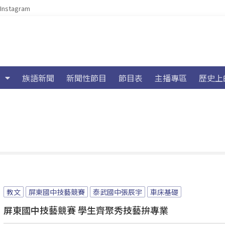
Instagram
族語新聞
新聞性節目
節目表
主播專區
歷史上
教文
屏東國中技藝競賽
泰武國中張辰宇
車床基礎
屏東國中技藝競賽 學生齊聚秀技藝拚專業