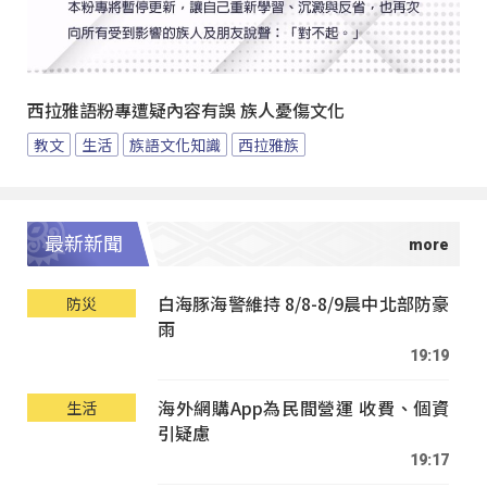
西拉雅語粉專遭疑內容有誤 族人憂傷文化
教文
生活
族語文化知識
西拉雅族
最新新聞
白海豚海警維持 8/8-8/9晨中北部防豪
防災
雨
19:19
海外網購App為民間營運 收費、個資
生活
引疑慮
19:17