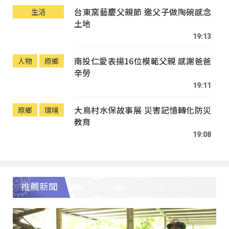
台東窯藝慶父親節 邀父子做陶碗感念
生活
土地
19:13
南投仁愛表揚16位模範父親 感謝爸爸
人物
原鄉
辛勞
19:11
大鳥村水保故事展 災害記憶轉化防災
原鄉
環境
教育
19:08
推薦新聞