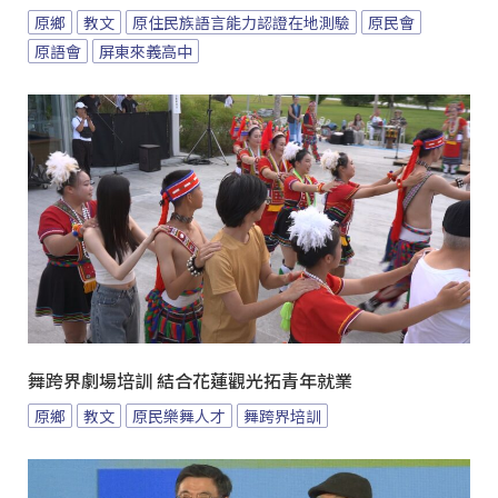
原鄉
教文
原住民族語言能力認證在地測驗
原民會
原語會
屏東來義高中
舞跨界劇場培訓 結合花蓮觀光拓青年就業
原鄉
教文
原民樂舞人才
舞跨界培訓