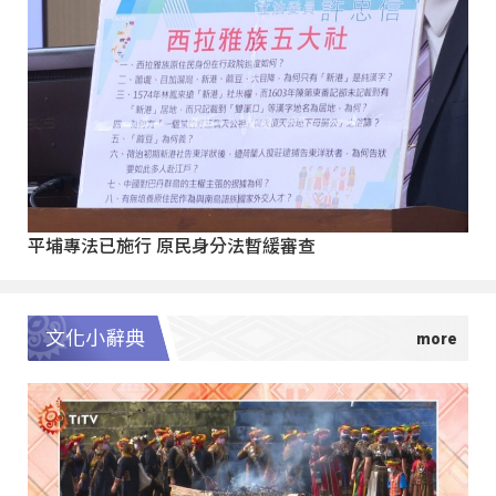
平埔專法已施行 原民身分法暫緩審查
文化小辭典