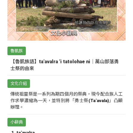
魯凱族
【魯凱族語】ta‘avalra ‘i tatolohae ni｜萬山部落勇
士祭的由來
文化介紹
傳統祖靈祭是一系列為期四個月的祭典，現今配合族人工
作求學濃縮為一天，並特別將「勇士祭(Ta‘avala)」凸顯
辦理。
小辭典
ta‘avalra