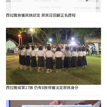
西拉雅族獲民族認定 原民日回顧正名歷程
西拉雅成第17族 仍有8族待獲法定原民身分