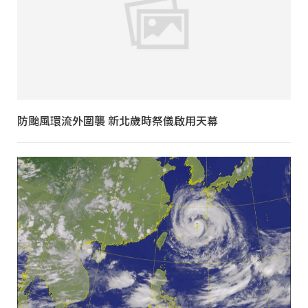
防颱風環流外圍襲 新北歲時祭儀啟用天幕