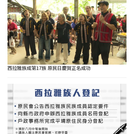
西拉雅族成第17族 原民日慶賀正名成功