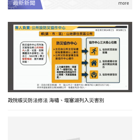
最新新聞
政院版災防法修法 海嘯、堰塞湖列入災害別