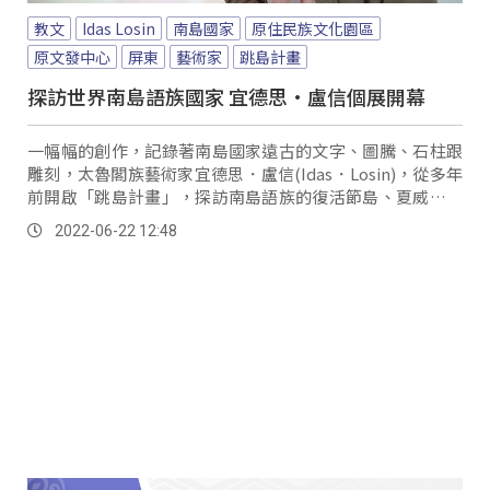
教文
Idas Losin
南島國家
原住民族文化園區
原文發中心
屏東
藝術家
跳島計畫
探訪世界南島語族國家 宜德思·盧信個展開幕
一幅幅的創作，記錄著南島國家遠古的文字、圖騰、石柱跟
雕刻，太魯閣族藝術家宜德思．盧信(Idas．Losin)，從多年
前開啟「跳島計畫」，探訪南島語族的復活節島、夏威夷、
關島、紐西蘭、大溪地等7座島嶼，去感受到南島國家的文化
2022-06-22 12:48
魅力，激發出自己的創作靈感。