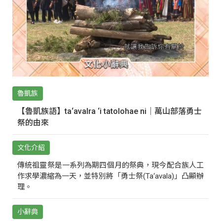
魯凱族
【魯凱族語】ta‘avalra ‘i tatolohae ni｜萬山部落勇士
祭的由來
文化介紹
傳統祖靈祭是一系列為期四個月的祭典，現今配合族人工
作求學濃縮為一天，並特別將「勇士祭(Ta‘avala)」凸顯辦
理。
小辭典