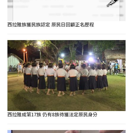
西拉雅族獲民族認定 原民日回顧正名歷程
西拉雅成第17族 仍有8族待獲法定原民身分