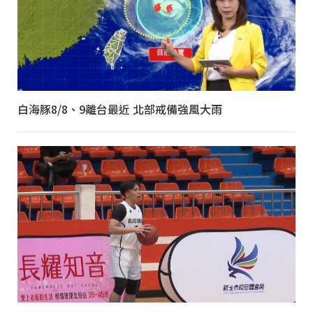
白海豚8/8、9離台最近 北部戒備強風大雨