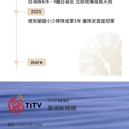
白海豚8/8、9離台最近 北部戒備強風大雨
2025
德芙蘭國小少棒隊成軍3年 獲隊史首座冠軍
more
TITV NEWS
原視新聞網
電話：(02)2788-1600