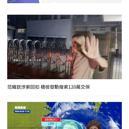
范織欽涉索回扣 橋檢發動搜索120萬交保