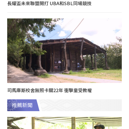
長耀盃未來聯盟開打 UBA和SBL同場競技
司馬庫斯校舍無照卡關22年 衝擊童受教權
推薦新聞