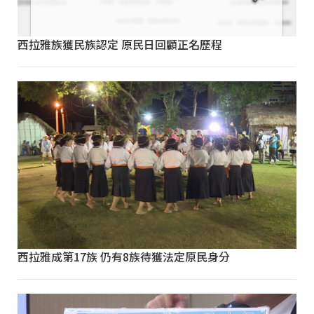
西拉雅族獲民族認定 原民日回顧正名歷程
西拉雅成第17族 仍有8族待獲法定原民身分