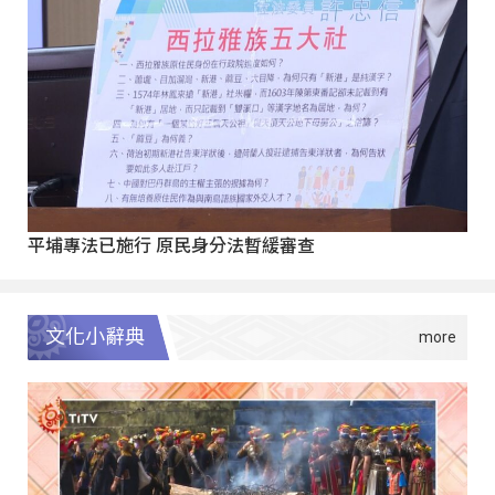
平埔專法已施行 原民身分法暫緩審查
文化小辭典