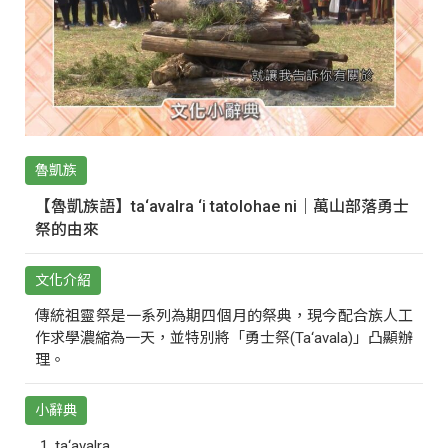
魯凱族
【魯凱族語】ta‘avalra ‘i tatolohae ni｜萬山部落勇士
祭的由來
文化介紹
傳統祖靈祭是一系列為期四個月的祭典，現今配合族人工
作求學濃縮為一天，並特別將「勇士祭(Ta‘avala)」凸顯辦
理。
小辭典
ta‘avalra