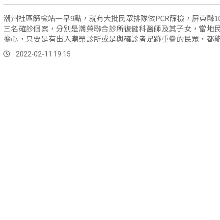
潮州社區篩檢站一早9點，就有大批民眾排隊做PCR篩檢，屏東縣1
三名確診個案，分別是潮榮聯合診所復健科醫師及其子女，當地
擔心，只要是有出入潮榮診所或是與確診者足跡重疊的民眾，都
檢。
2022-02-11 19:15