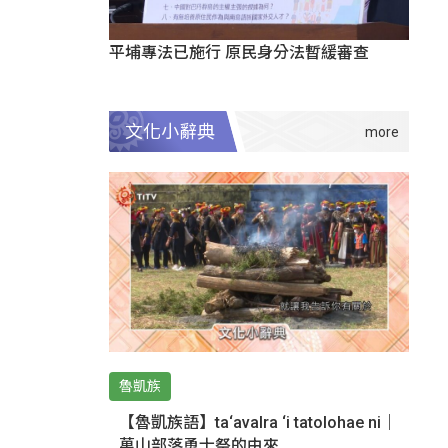
平埔專法已施行 原民身分法暫緩審查
文化小辭典
魯凱族
【魯凱族語】ta‘avalra ‘i tatolohae ni｜
萬山部落勇士祭的由來