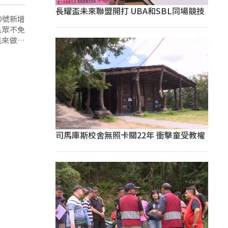
長耀盃未來聯盟開打 UBA和SBL同場競技
0號新增
民眾不免
能來做篩
司馬庫斯校舍無照卡關22年 衝擊童受教權