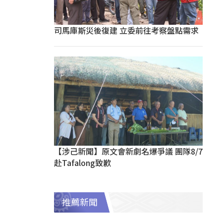
司馬庫斯災後復建 立委前往考察盤點需求
【涉己新聞】原文會新劇名爆爭議 團隊8/7
赴Tafalong致歉
推薦新聞