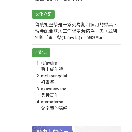
文化介紹
傳統祖靈祭是一系列為期四個月的祭典，
現今配合族人工作求學濃縮為一天，並特
別將「勇士祭(Ta‘avala)」凸顯辦理。
小辭典
ta‘avalra
勇士成年禮
molapangolai
祖靈祭
asavasavahe
男性青年
atamatama
父字輩的稱呼
歷史上的今天