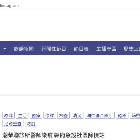
Instagram
族語新聞
新聞性節目
節目表
主播專區
歷史上
原鄉
生活
醫療
停課
校園
清消
潮榮聯合診所
確診
篩
足跡重疊
防疫
潮榮聯診所醫師染疫 縣府急設社區篩檢站