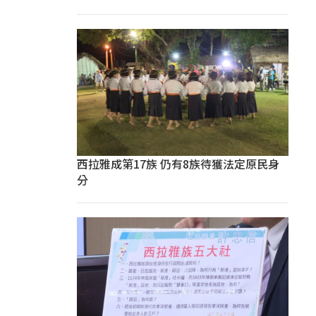
西拉雅成第17族 仍有8族待獲法定原民身
分