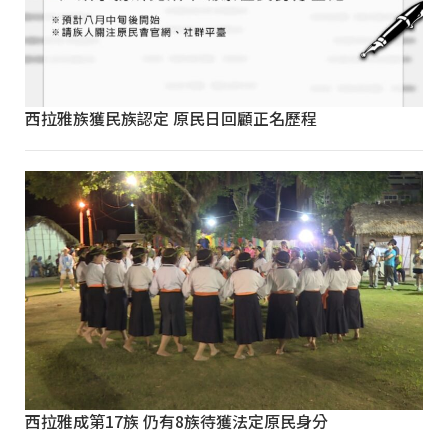
西拉雅族獲民族認定 原民日回顧正名歷程
西拉雅成第17族 仍有8族待獲法定原民身分