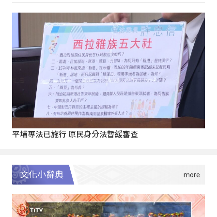
平埔專法已施行 原民身分法暫緩審查
文化小辭典