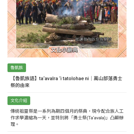
魯凱族
【魯凱族語】ta‘avalra ‘i tatolohae ni｜萬山部落勇士
祭的由來
文化介紹
傳統祖靈祭是一系列為期四個月的祭典，現今配合族人工
作求學濃縮為一天，並特別將「勇士祭(Ta‘avala)」凸顯辦
理。