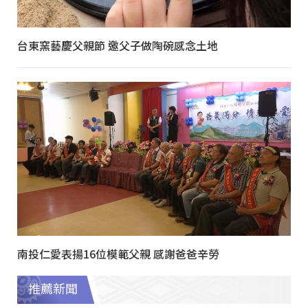
台東窯藝慶父親節 邀父子做陶碗感念土地
南投仁愛表揚16位模範父親 感謝爸爸辛勞
推薦新聞