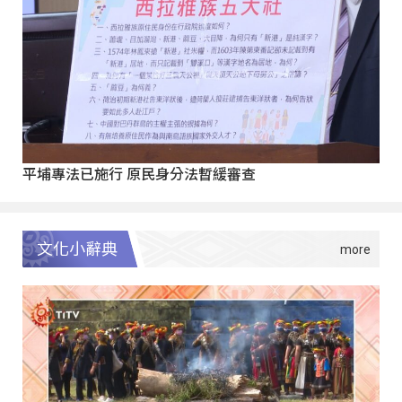
平埔專法已施行 原民身分法暫緩審查
文化小辭典