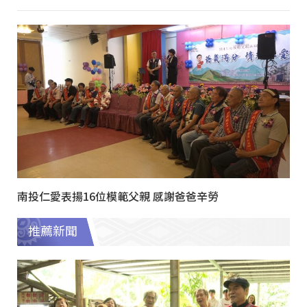
南投仁愛表揚16位模範父親 感謝爸爸辛勞
推薦新聞