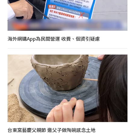
海外網購App為民間營運 收費、個資引疑慮
台東窯藝慶父親節 邀父子做陶碗感念土地