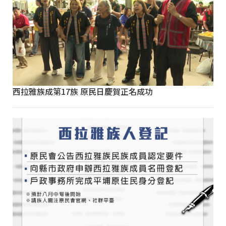
西拉雅族成第17族 原民日慶賀正名成功