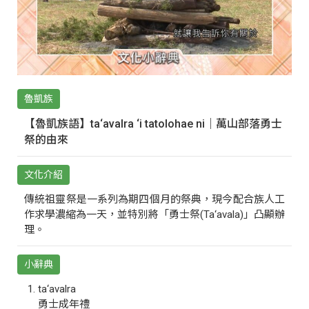
魯凱族
【魯凱族語】ta‘avalra ‘i tatolohae ni｜萬山部落勇士
祭的由來
文化介紹
傳統祖靈祭是一系列為期四個月的祭典，現今配合族人工
作求學濃縮為一天，並特別將「勇士祭(Ta‘avala)」凸顯辦
理。
小辭典
ta‘avalra
勇士成年禮