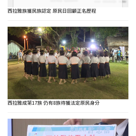
西拉雅族獲民族認定 原民日回顧正名歷程
西拉雅成第17族 仍有8族待獲法定原民身分