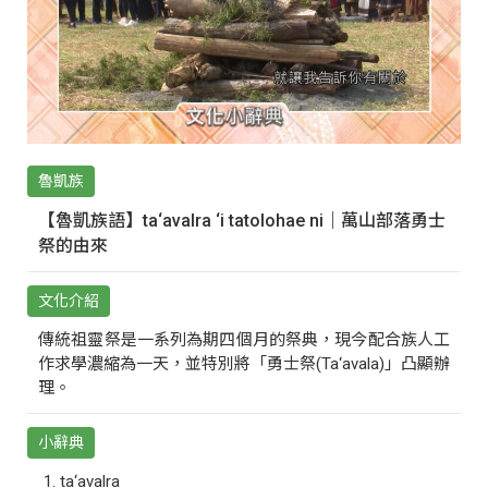
魯凱族
【魯凱族語】ta‘avalra ‘i tatolohae ni｜萬山部落勇士
祭的由來
文化介紹
傳統祖靈祭是一系列為期四個月的祭典，現今配合族人工
作求學濃縮為一天，並特別將「勇士祭(Ta‘avala)」凸顯辦
理。
小辭典
ta‘avalra