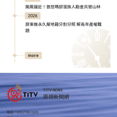
颱風逼近！普悠瑪部落族人勘查共管山林
2026
屏東推永久屋地籍分割分照 解長年產權難
題
more
TITV NEWS
原視新聞網
電話：(02)2788-1600