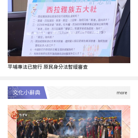
平埔專法已施行 原民身分法暫緩審查
文化小辭典