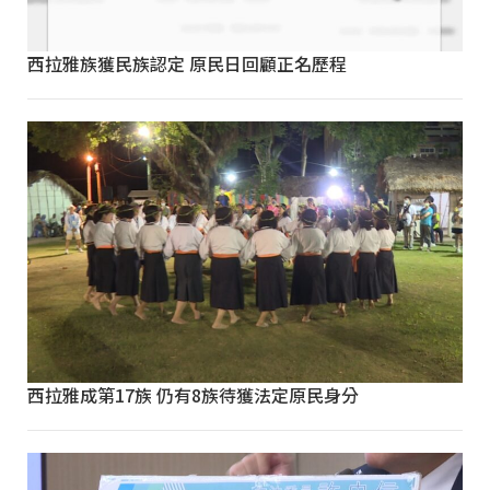
西拉雅族獲民族認定 原民日回顧正名歷程
西拉雅成第17族 仍有8族待獲法定原民身分