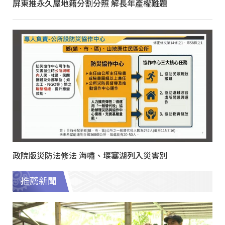
屏東推永久屋地籍分割分照 解長年產權難題
政院版災防法修法 海嘯、堰塞湖列入災害別
推薦新聞