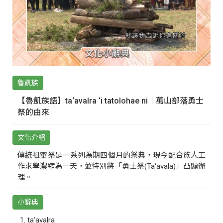
魯凱族
【魯凱族語】ta‘avalra ‘i tatolohae ni｜萬山部落勇士
祭的由來
文化介紹
傳統祖靈祭是一系列為期四個月的祭典，現今配合族人工
作求學濃縮為一天，並特別將「勇士祭(Ta‘avala)」凸顯辦
理。
小辭典
ta‘avalra