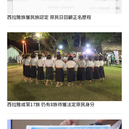
西拉雅族獲民族認定 原民日回顧正名歷程
西拉雅成第17族 仍有8族待獲法定原民身分