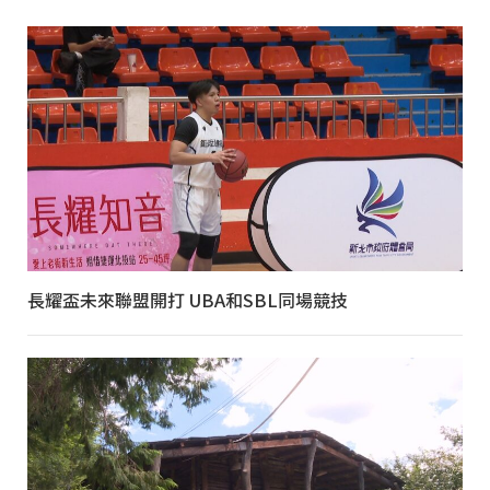
長耀盃未來聯盟開打 UBA和SBL同場競技