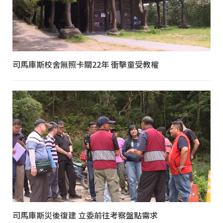
司馬庫斯校舍無照卡關22年 衝擊童受教權
司馬庫斯災後復建 立委前往考察盤點需求