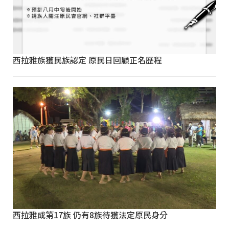
西拉雅族獲民族認定 原民日回顧正名歷程
西拉雅成第17族 仍有8族待獲法定原民身分