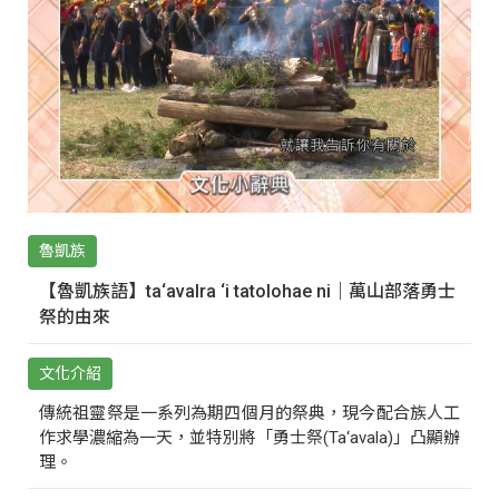
魯凱族
【魯凱族語】ta‘avalra ‘i tatolohae ni｜萬山部落勇士
祭的由來
文化介紹
傳統祖靈祭是一系列為期四個月的祭典，現今配合族人工
作求學濃縮為一天，並特別將「勇士祭(Ta‘avala)」凸顯辦
理。