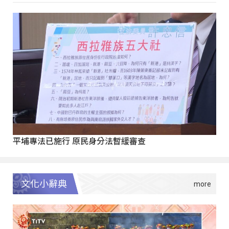
平埔專法已施行 原民身分法暫緩審查
文化小辭典