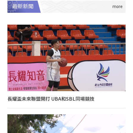
最新新聞
長耀盃未來聯盟開打 UBA和SBL同場競技