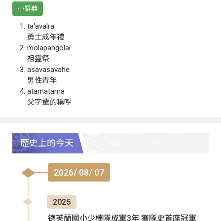
小辭典
ta‘avalra
勇士成年禮
molapangolai
祖靈祭
asavasavahe
男性青年
atamatama
父字輩的稱呼
歷史上的今天
2026/ 08/ 07
2025
德芙蘭國小少棒隊成軍3年 獲隊史首座冠軍