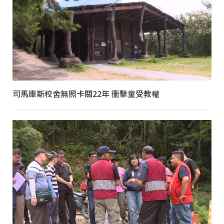
司馬庫斯校舍無照卡關22年 衝擊童受教權