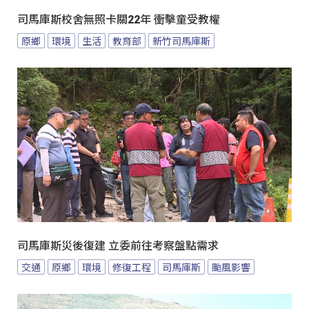
司馬庫斯校舍無照卡關22年 衝擊童受教權
原鄉
環境
生活
教育部
新竹司馬庫斯
司馬庫斯災後復建 立委前往考察盤點需求
交通
原鄉
環境
修復工程
司馬庫斯
颱風影響