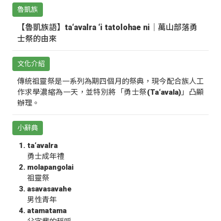
魯凱族
【魯凱族語】ta‘avalra ‘i tatolohae ni｜萬山部落勇
士祭的由來
文化介紹
傳統祖靈祭是一系列為期四個月的祭典，現今配合族人工
作求學濃縮為一天，並特別將「勇士祭(Ta‘avala)」凸顯
辦理。
小辭典
ta‘avalra
勇士成年禮
molapangolai
祖靈祭
asavasavahe
男性青年
atamatama