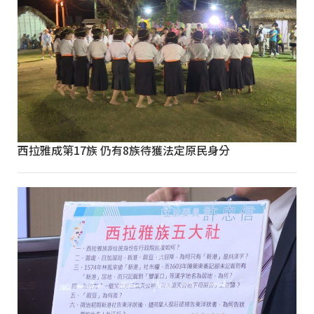
西拉雅成第17族 仍有8族待獲法定原民身分