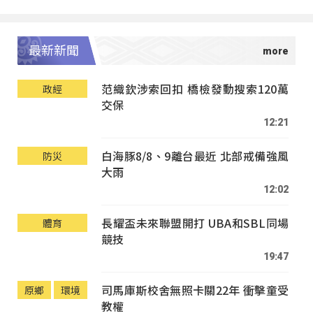
最新新聞
范織欽涉索回扣 橋檢發動搜索120萬
政經
交保
12:21
白海豚8/8、9離台最近 北部戒備強風
防災
大雨
12:02
長耀盃未來聯盟開打 UBA和SBL同場
體育
競技
19:47
司馬庫斯校舍無照卡關22年 衝擊童受
原鄉
環境
教權