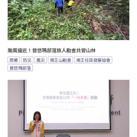
颱風逼近！普悠瑪部落族人勘查共管山林
原鄉
防災
風災
南王山勘查
南王社區發展協會
普悠瑪部落