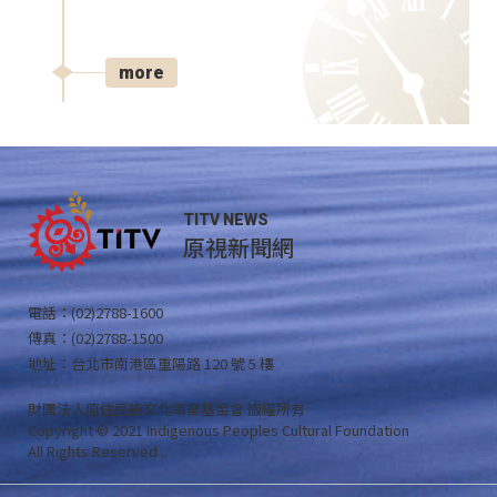
more
TITV NEWS
原視新聞網
電話：(02)2788-1600
傳真：(02)2788-1500
地址：台北市南港區重陽路 120 號 5 樓
財團法人原住民族文化事業基金會 版權所有
Copyright © 2021 Indigenous Peoples Cultural Foundation
All Rights Reserved .