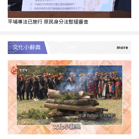
平埔專法已施行 原民身分法暫緩審查
文化小辭典