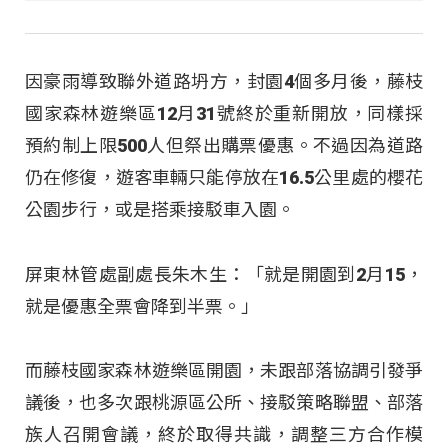
因豪雨導致聯外道路坍方，封園4個多月後，藤枝
國家森林遊樂區12月31號終於重新開放，同樣採
預約制上限500人但祭出購票優惠。不過因為道路
仍在修復，遊客車輛只能停放在16.5公里處的櫻花
公園步行，或是搭乘接駁車入園。
屏東林管處副處長朱木生：「就是開園到2月15，
就是優惠全票會降到半票。」
而藤枝國家森林遊樂區開園，未跟部落協調引發爭
議後，也多次跟桃源區公所、接駁策略聯盟、部落
族人召開會議，終於取得共識，調整三方合作模