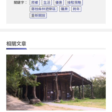
關鍵字：
原鄉
生活
優惠
接駁策略
藤枝森林遊樂區
購票
跨年
重新開放
相關文章