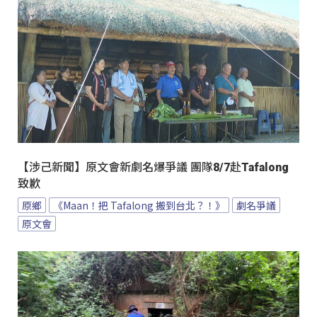
【涉己新聞】原文會新劇名爆爭議 團隊8/7赴Tafalong
致歉
原鄉
《Maan！把 Tafalong 搬到台北？！》
劇名爭議
原文會