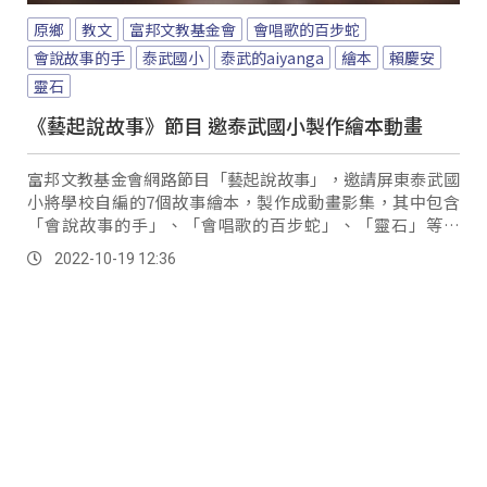
原鄉
教文
富邦文教基金會
會唱歌的百步蛇
會說故事的手
泰武國小
泰武的aiyanga
繪本
賴慶安
靈石
《藝起說故事》節目 邀泰武國小製作繪本動畫
富邦文教基金會網路節目「藝起說故事」，邀請屏東泰武國
小將學校自編的7個故事繪本，製作成動畫影集，其中包含
「會說故事的手」、「會唱歌的百步蛇」、「靈石」等創
作，並召集學校師生、家長一起投入說書，讓故事角...。
2022-10-19 12:36