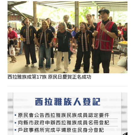
西拉雅族成第17族 原民日慶賀正名成功