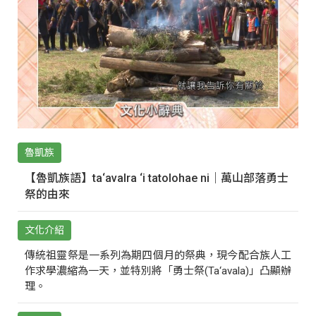
魯凱族
【魯凱族語】ta‘avalra ‘i tatolohae ni｜萬山部落勇士
祭的由來
文化介紹
傳統祖靈祭是一系列為期四個月的祭典，現今配合族人工
作求學濃縮為一天，並特別將「勇士祭(Ta‘avala)」凸顯辦
理。