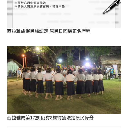
西拉雅族獲民族認定 原民日回顧正名歷程
西拉雅成第17族 仍有8族待獲法定原民身分