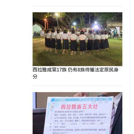
西拉雅成第17族 仍有8族待獲法定原民身
分