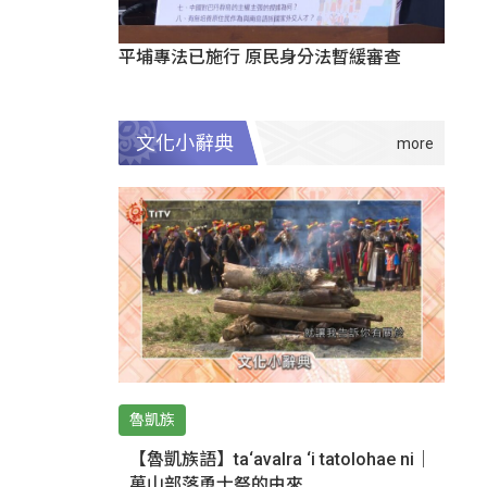
平埔專法已施行 原民身分法暫緩審查
文化小辭典
魯凱族
【魯凱族語】ta‘avalra ‘i tatolohae ni｜
萬山部落勇士祭的由來