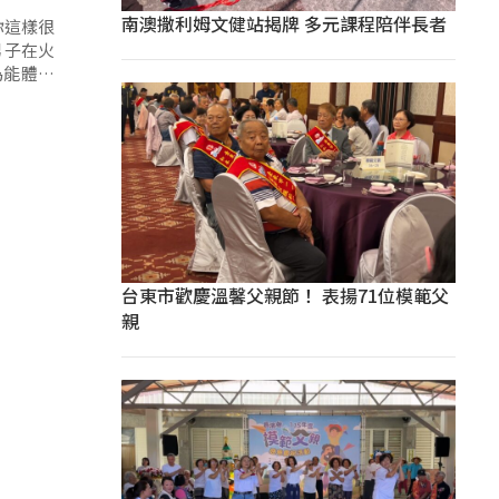
南澳撒利姆文健站揭牌 多元課程陪伴長者
你這樣很
為能體諒
台東市歡慶溫馨父親節！ 表揚71位模範父
親