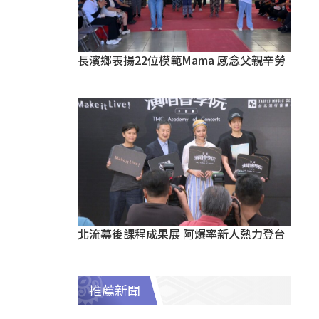
長濱鄉表揚22位模範Mama 感念父親辛勞
北流幕後課程成果展 阿爆率新人熱力登台
推薦新聞