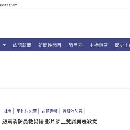
Instagram
族語新聞
新聞性節目
節目表
主播專區
歷史上
社會
平和村火警
花蓮壽豐
質疑消防員
怒罵消防員救災慢 影片網上惹議男表歉意