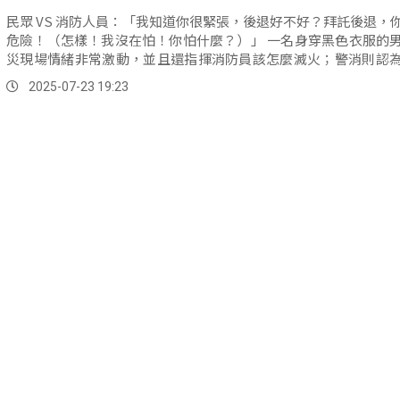
民眾 VS 消防人員：「我知道你很緊張，後退好不好？拜託後退，
危險！（怎樣！我沒在怕！你怕什麼？）」 一名身穿黑色衣服的男子在火
災現場情緒非常激動，並且還指揮消防員該怎麼滅火；警消則認
民眾心急地心情，但這樣的行為不妥也很危險。
2025-07-23 19:23