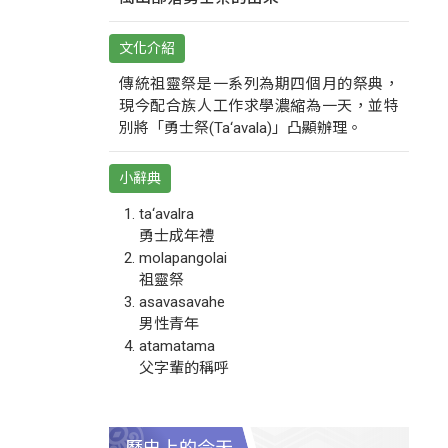
文化介紹
傳統祖靈祭是一系列為期四個月的祭典，
現今配合族人工作求學濃縮為一天，並特
別將「勇士祭(Ta‘avala)」凸顯辦理。
小辭典
ta‘avalra
勇士成年禮
molapangolai
祖靈祭
asavasavahe
男性青年
atamatama
父字輩的稱呼
歷史上的今天