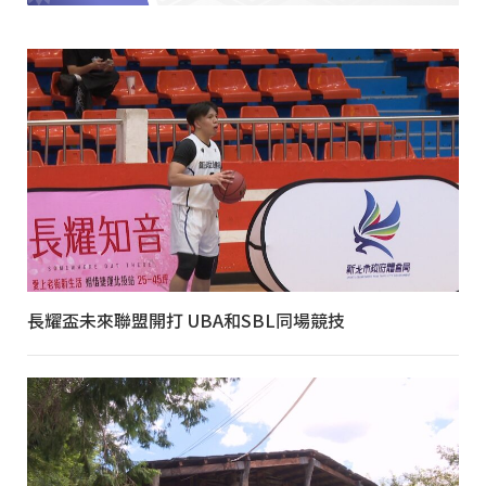
長耀盃未來聯盟開打 UBA和SBL同場競技