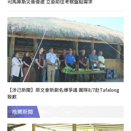
司馬庫斯災後復建 立委前往考察盤點需求
【涉己新聞】原文會新劇名爆爭議 團隊8/7赴Tafalong
致歉
推薦新聞