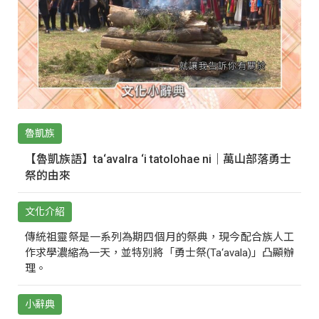
魯凱族
【魯凱族語】ta‘avalra ‘i tatolohae ni｜萬山部落勇士
祭的由來
文化介紹
傳統祖靈祭是一系列為期四個月的祭典，現今配合族人工
作求學濃縮為一天，並特別將「勇士祭(Ta‘avala)」凸顯辦
理。
小辭典