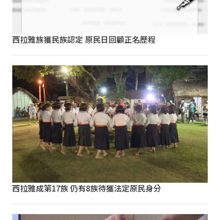
西拉雅族獲民族認定 原民日回顧正名歷程
西拉雅成第17族 仍有8族待獲法定原民身分