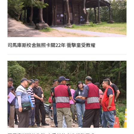
司馬庫斯校舍無照卡關22年 衝擊童受教權