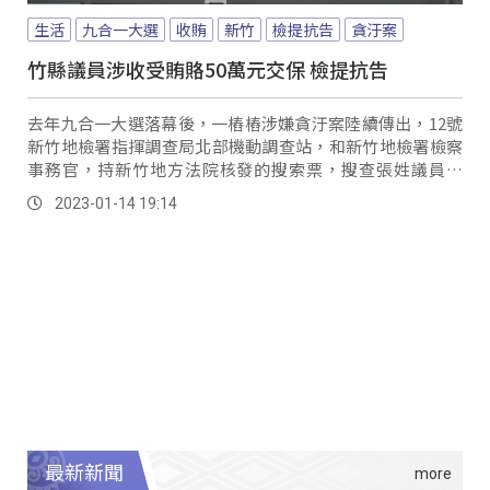
生活
九合一大選
收賄
新竹
檢提抗告
貪汙案
竹縣議員涉收受賄賂50萬元交保 檢提抗告
去年九合一大選落幕後，一樁樁涉嫌貪汙案陸續傳出，12號
新竹地檢署指揮調查局北部機動調查站，和新竹地檢署檢察
事務官，持新竹地方法院核發的搜索票，搜查張姓議員住
處，總計9個地方，並拘提、通知涉案人7人到案。
2023-01-14 19:14
最新新聞