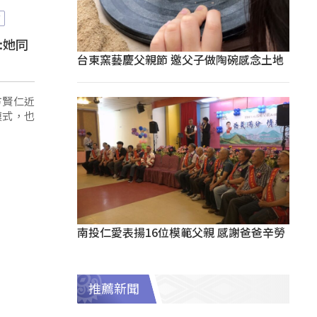
育
:她同
台東窯藝慶父親節 邀父子做陶碗感念土地
方賢仁近
模式，也
南投仁愛表揚16位模範父親 感謝爸爸辛勞
推薦新聞