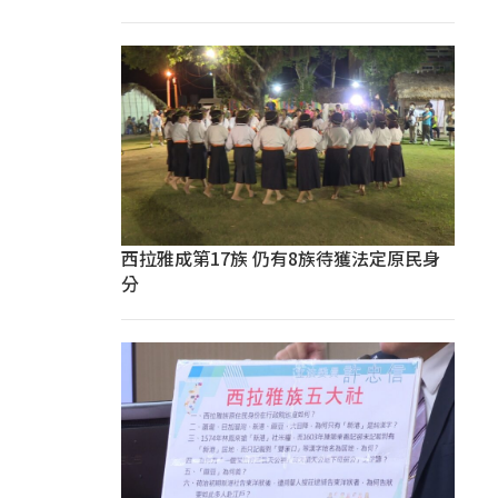
西拉雅成第17族 仍有8族待獲法定原民身
分