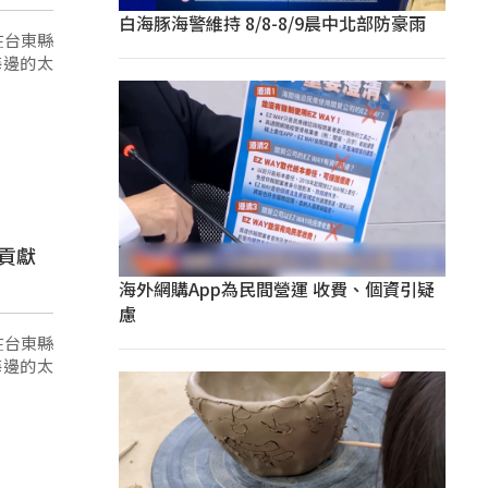
白海豚海警維持 8/8-8/9晨中北部防豪雨
海邊的太
貢獻
海外網購App為民間營運 收費、個資引疑
慮
海邊的太