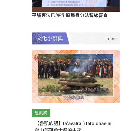
平埔專法已施行 原民身分法暫緩審查
文化小辭典
魯凱族
【魯凱族語】ta‘avalra ‘i tatolohae ni｜
萬山部落勇士祭的由來