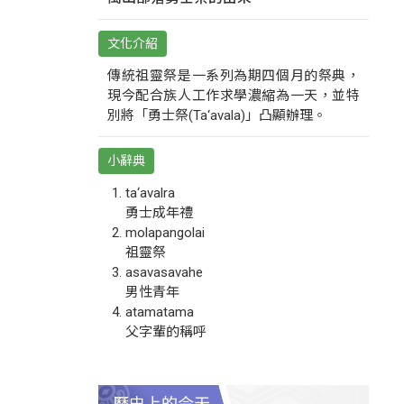
文化介紹
傳統祖靈祭是一系列為期四個月的祭典，
現今配合族人工作求學濃縮為一天，並特
別將「勇士祭(Ta‘avala)」凸顯辦理。
小辭典
ta‘avalra
勇士成年禮
molapangolai
祖靈祭
asavasavahe
男性青年
atamatama
父字輩的稱呼
歷史上的今天