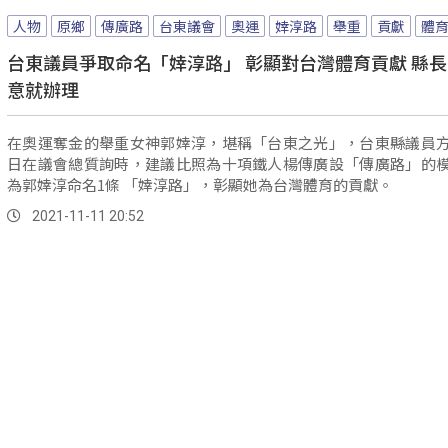
人物
原鄉
傳廣路
台東議會
奧運
婞淳路
舉重
貢獻
體
台東議員爭取命名「婞淳路」 彰顯對台灣體育貢獻 縣長
意就辦理
在奧運奪金的舉重女神郭婞淳，堪稱「台東之光」，台東縣議員
日在議會總質詢時，建議比照為十項鐵人楊傳廣設「傳廣路」的
為郭婞淳命名1條 「婞淳路」，彰顯她為台灣體育的貢獻。
2021-11-11 20:52