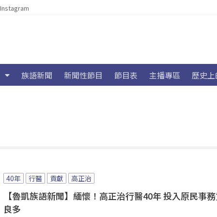
Instagram
族語新聞
新聞性節目
節目表
主播專區
歷史上
40年
行醫
貢獻
高正治
【魯凱族語新聞】緬懷！高正治行醫40年 投入原民事務
良多