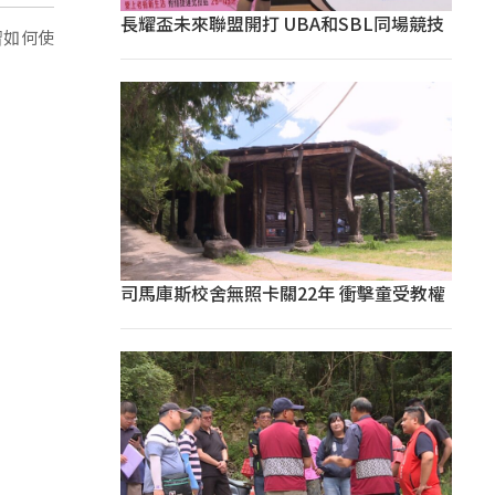
長耀盃未來聯盟開打 UBA和SBL同場競技
習如何使
司馬庫斯校舍無照卡關22年 衝擊童受教權