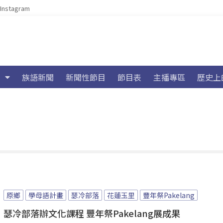
Instagram
族語新聞
新聞性節目
節目表
主播專區
歷史上
原鄉
學母語計畫
瑟冷部落
花蓮玉里
豐年祭Pakelang
瑟冷部落辦文化課程 豐年祭Pakelang展成果