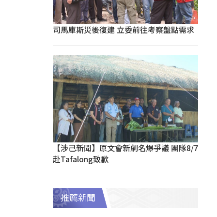
司馬庫斯災後復建 立委前往考察盤點需求
【涉己新聞】原文會新劇名爆爭議 團隊8/7
赴Tafalong致歉
推薦新聞