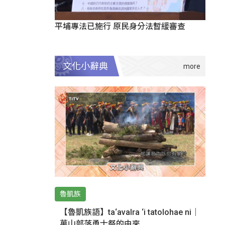
平埔專法已施行 原民身分法暫緩審查
文化小辭典
魯凱族
【魯凱族語】ta‘avalra ‘i tatolohae ni｜
萬山部落勇士祭的由來