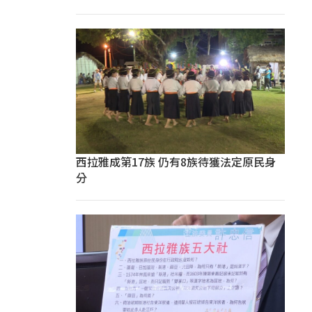
西拉雅成第17族 仍有8族待獲法定原民身
分