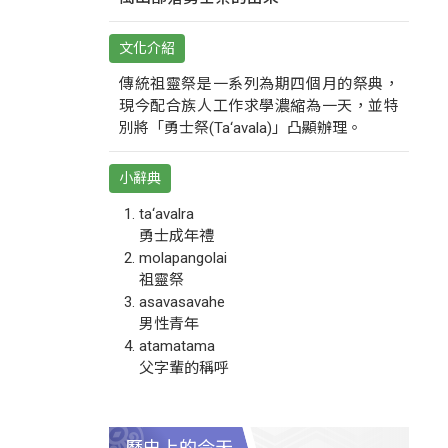
文化介紹
傳統祖靈祭是一系列為期四個月的祭典，
現今配合族人工作求學濃縮為一天，並特
別將「勇士祭(Ta‘avala)」凸顯辦理。
小辭典
ta‘avalra
勇士成年禮
molapangolai
祖靈祭
asavasavahe
男性青年
atamatama
父字輩的稱呼
歷史上的今天