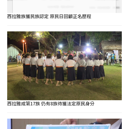
西拉雅族獲民族認定 原民日回顧正名歷程
西拉雅成第17族 仍有8族待獲法定原民身分