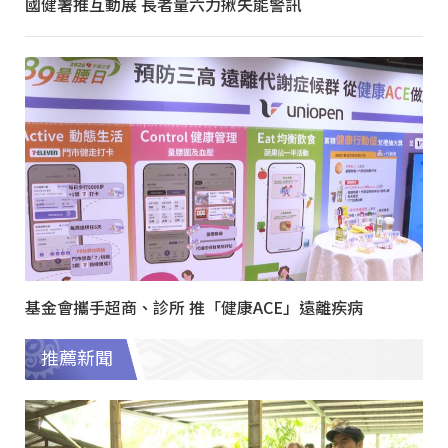
國健署推互動展 長者量六力揪失能警訊
基金會攜手超商、診所 推「健康ACE」遠離疾病
推薦新聞