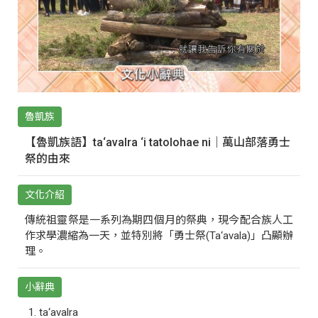
魯凱族
【魯凱族語】ta‘avalra ‘i tatolohae ni｜萬山部落勇士
祭的由來
文化介紹
傳統祖靈祭是一系列為期四個月的祭典，現今配合族人工
作求學濃縮為一天，並特別將「勇士祭(Ta‘avala)」凸顯辦
理。
小辭典
ta‘avalra