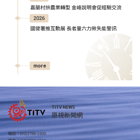
嘉蘭村拚農業轉型 金峰說明會促經驗交流
2026
國健署推互動展 長者量六力揪失能警訊
more
TITV NEWS
原視新聞網
電話：(02)2788-1600