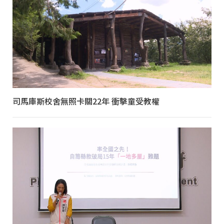
司馬庫斯校舍無照卡關22年 衝擊童受教權