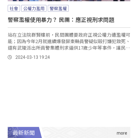
社會
公權力濫用
警察濫權
警察濫權使用暴力？ 民團：應正視刑求問題
站在立法院群賢樓前，民間團體要政府正視公權力遭濫權可
能；因為今年2月就連續爆發屏東縣員警疑似毆打嫌犯致死、
還有武陵派出所員警集體刑求逼供17歲少年等事件，讓民團
擔憂施行刑求以及酷刑等公權力濫用的發生，並呼籲行政院
2024-03-13 19:24
應將因屆期不連續沒完成立法的「禁止酷刑公約施行法」草
案送進立法院。
最新新聞