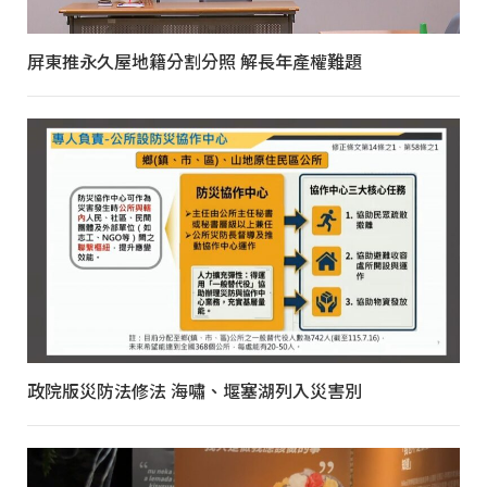
屏東推永久屋地籍分割分照 解長年產權難題
政院版災防法修法 海嘯、堰塞湖列入災害別