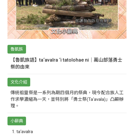
魯凱族
【魯凱族語】ta‘avalra ‘i tatolohae ni｜萬山部落勇士
祭的由來
文化介紹
傳統祖靈祭是一系列為期四個月的祭典，現今配合族人工
作求學濃縮為一天，並特別將「勇士祭(Ta‘avala)」凸顯辦
理。
小辭典
ta‘avalra