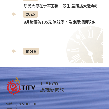
原民大專在學率落後一般生 差距擴大近4成
2026
8月豬價破105元 陳駿季：為節慶短期現象
more
TITV NEWS
原視新聞網
電話：(02)2788-1600