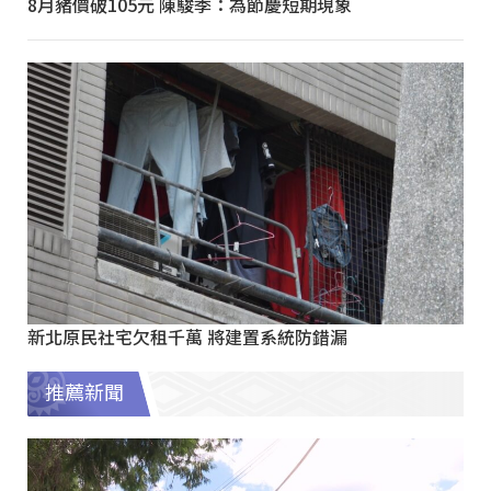
8月豬價破105元 陳駿季：為節慶短期現象
新北原民社宅欠租千萬 將建置系統防錯漏
推薦新聞