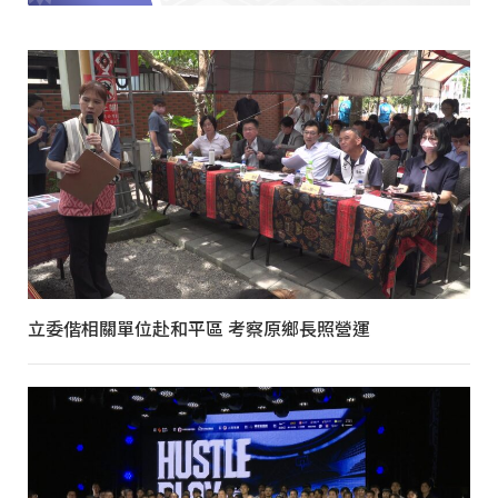
立委偕相關單位赴和平區 考察原鄉長照營運