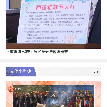
平埔專法已施行 原民身分法暫緩審查
文化小辭典