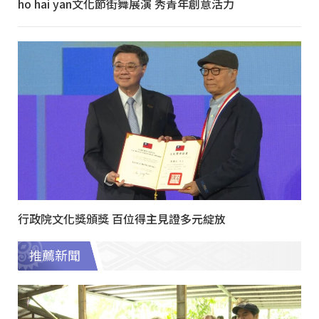
ho hai yan文化節街舞展演 秀青年創意活力
行政院文化獎頒獎 百位得主見證多元綻放
推薦新聞