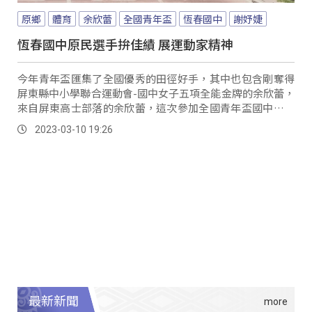
原鄉
體育
余欣蕾
全國青年盃
恆春國中
謝妤婕
恆春國中原民選手拚佳績 展運動家精神
今年青年盃匯集了全國優秀的田徑好手，其中也包含剛奪得
屏東縣中小學聯合運動會-國中女子五項全能金牌的余欣蕾，
來自屏東高士部落的余欣蕾，這次參加全國青年盃國中女子
全能項目，在8百公尺的競賽當中，以2分38秒排名第二。
2023-03-10 19:26
最新新聞