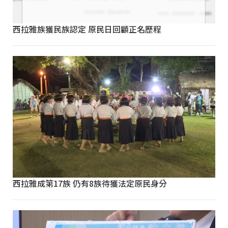
西拉雅族獲民族認定 原民日回顧正名歷程
西拉雅成第17族 仍有8族待獲法定原民身分