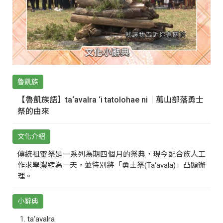
魯凱族
【魯凱族語】ta‘avalra ‘i tatolohae ni｜萬山部落勇士
祭的由來
文化介紹
傳統祖靈祭是一系列為期四個月的祭典，現今配合族人工
作求學濃縮為一天，並特別將「勇士祭(Ta‘avala)」凸顯辦
理。
小辭典
ta‘avalra