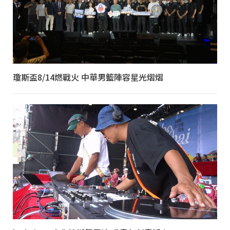
瓊斯盃8/14燃戰火 中華男籃陣容星光熠熠