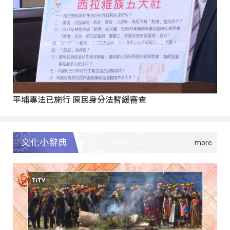
平埔專法已施行 原民身分法暫緩審查
文化小辭典