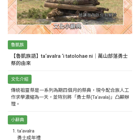
魯凱族
【魯凱族語】ta‘avalra ‘i tatolohae ni｜萬山部落勇士
祭的由來
文化介紹
傳統祖靈祭是一系列為期四個月的祭典，現今配合族人工
作求學濃縮為一天，並特別將「勇士祭(Ta‘avala)」凸顯辦
理。
小辭典
ta‘avalra
勇士成年禮