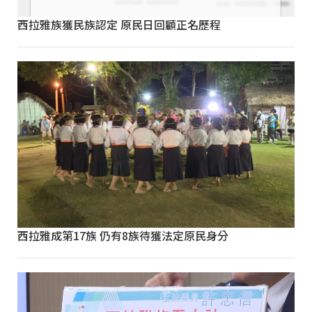
西拉雅族獲民族認定 原民日回顧正名歷程
西拉雅成第17族 仍有8族待獲法定原民身分