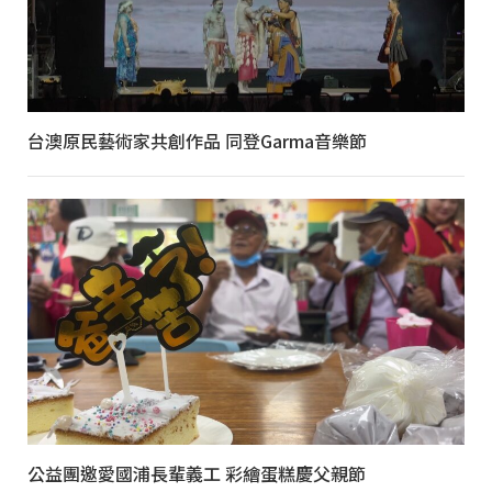
台澳原民藝術家共創作品 同登Garma音樂節
公益團邀愛國浦長輩義工 彩繪蛋糕慶父親節