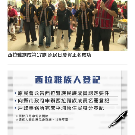
西拉雅族成第17族 原民日慶賀正名成功