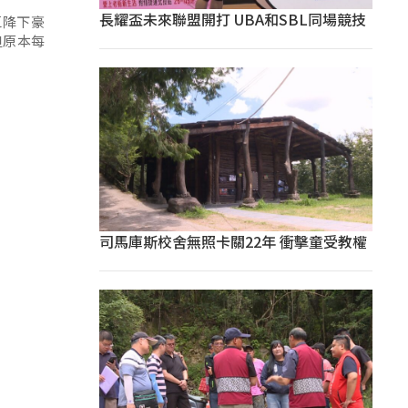
長耀盃未來聯盟開打 UBA和SBL同場競技
區降下豪
但原本每
司馬庫斯校舍無照卡關22年 衝擊童受教權