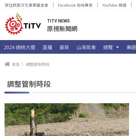
原住民族文化事業基金會
Facebook 粉絲專頁
YouTube 頻道
TITV NEWS
原視新聞網
2024 總統大選
直播
最新
山海氣象
總覽
專題
首頁
調整管制時段
調整管制時段