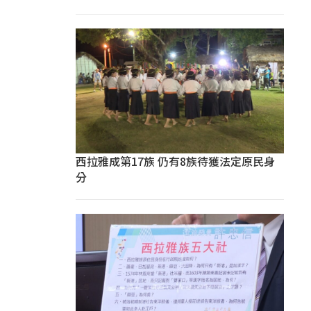
西拉雅成第17族 仍有8族待獲法定原民身
分