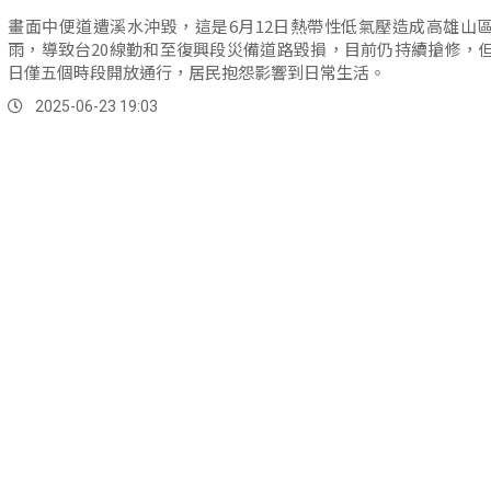
畫面中便道遭溪水沖毀，這是6月12日熱帶性低氣壓造成高雄山
雨，導致台20線勤和至復興段災備道路毀損，目前仍持續搶修，
日僅五個時段開放通行，居民抱怨影響到日常生活。
2025-06-23 19:03