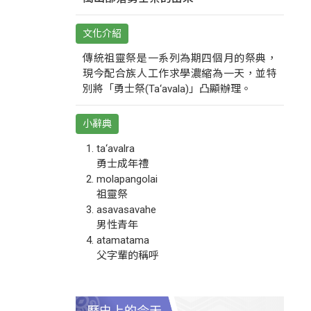
文化介紹
傳統祖靈祭是一系列為期四個月的祭典，
現今配合族人工作求學濃縮為一天，並特
別將「勇士祭(Ta‘avala)」凸顯辦理。
小辭典
ta‘avalra
勇士成年禮
molapangolai
祖靈祭
asavasavahe
男性青年
atamatama
父字輩的稱呼
歷史上的今天