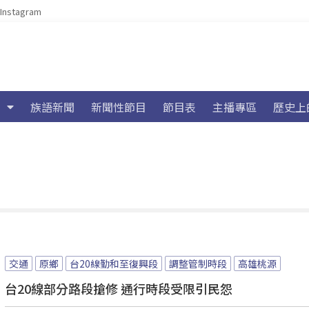
Instagram
族語新聞
新聞性節目
節目表
主播專區
歷史上
交通
原鄉
台20線勤和至復興段
調整管制時段
高雄桃源
台20線部分路段搶修 通行時段受限引民怨