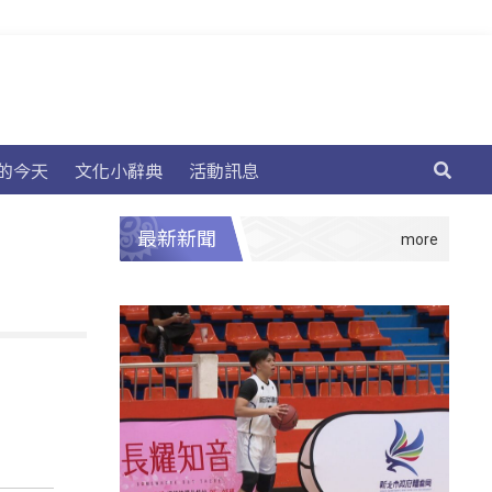
的今天
文化小辭典
活動訊息
最新新聞