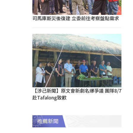
司馬庫斯災後復建 立委前往考察盤點需求
【涉己新聞】原文會新劇名爆爭議 團隊8/7
赴Tafalong致歉
推薦新聞