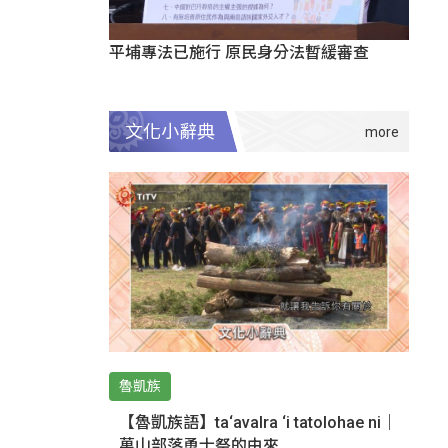
平埔專法已施行 原民身分法暫緩審查
文化小辭典
魯凱族
【魯凱族語】ta‘avalra ‘i tatolohae ni｜
萬山部落勇士祭的由來