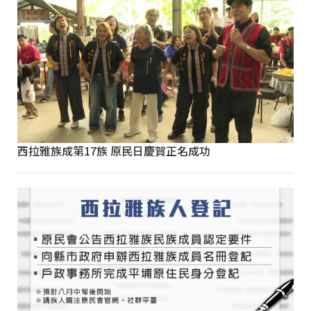
西拉雅族成第17族 原民日慶賀正名成功