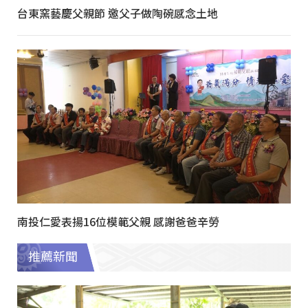
台東窯藝慶父親節 邀父子做陶碗感念土地
南投仁愛表揚16位模範父親 感謝爸爸辛勞
推薦新聞