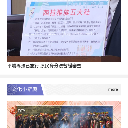
平埔專法已施行 原民身分法暫緩審查
文化小辭典