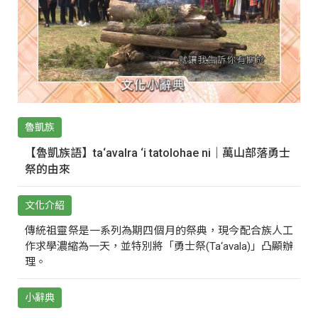
魯凱族
【魯凱族語】ta‘avalra ‘i tatolohae ni｜萬山部落勇士
祭的由來
文化介紹
傳統祖靈祭是一系列為期四個月的祭典，現今配合族人工
作求學濃縮為一天，並特別將「勇士祭(Ta‘avala)」凸顯辦
理。
小辭典