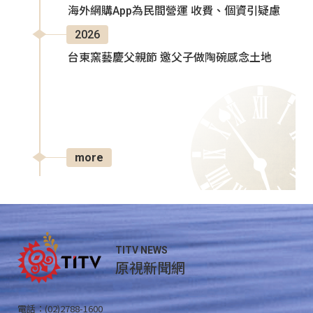
海外網購App為民間營運 收費、個資引疑慮
2026
台東窯藝慶父親節 邀父子做陶碗感念土地
more
TITV NEWS
原視新聞網
電話：(02)2788-1600