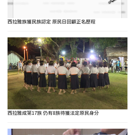
西拉雅族獲民族認定 原民日回顧正名歷程
西拉雅成第17族 仍有8族待獲法定原民身分