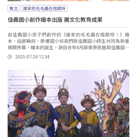
教文
誰家的毛毛蟲在唱歌呀
佳義國小創作繪本出版 展文化教育成果
由佳義國小孩子們創作的《誰家的毛毛蟲在唱歌呀！》繪
本，由屏縣府、原鄉國小校長們與佳義國小師生共同為新書
揭開序幕，繪本的誕生，源自去年8月屏東原民館與佳義國小
合作策劃的同名展覽，孩子們透過創作繪畫方式，不僅描繪
2025-07-24 12:34
著大山林裡的母體文化與自然共生的故事，更將自身的成長
與學習過程，結合老師及族人的努力、才華與能量集結成冊
與大家分享。