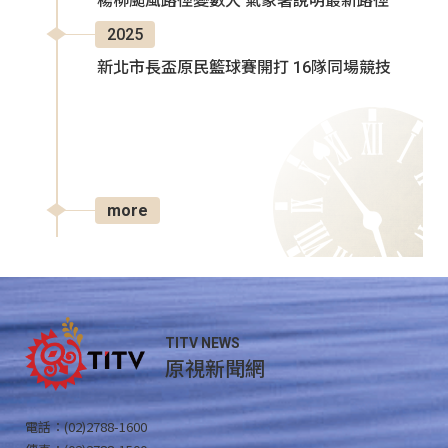
楊柳颱風路徑變數大 氣象署說明最新路徑
2025
新北市長盃原民籃球賽開打 16隊同場競技
more
TITV NEWS
原視新聞網
電話：(02)2788-1600