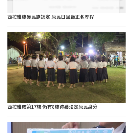
西拉雅族獲民族認定 原民日回顧正名歷程
西拉雅成第17族 仍有8族待獲法定原民身分