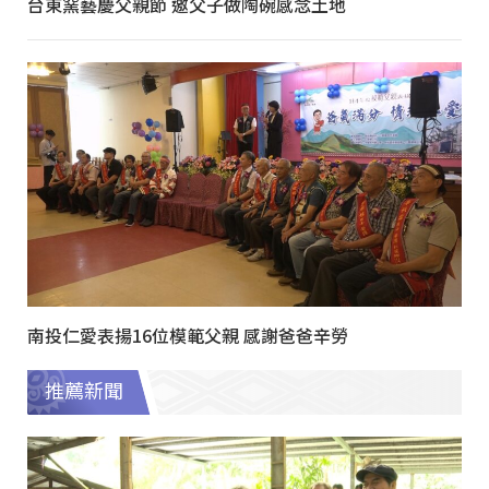
台東窯藝慶父親節 邀父子做陶碗感念土地
南投仁愛表揚16位模範父親 感謝爸爸辛勞
推薦新聞