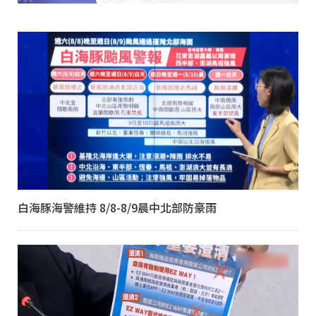
白海豚海警維持 8/8-8/9晨中北部防豪雨