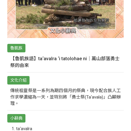
魯凱族
【魯凱族語】ta‘avalra ‘i tatolohae ni｜萬山部落勇士
祭的由來
文化介紹
傳統祖靈祭是一系列為期四個月的祭典，現今配合族人工
作求學濃縮為一天，並特別將「勇士祭(Ta‘avala)」凸顯辦
理。
小辭典
ta‘avalra