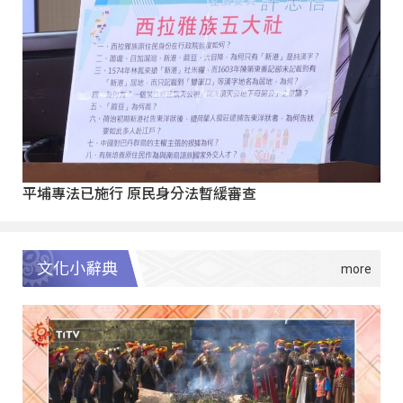
平埔專法已施行 原民身分法暫緩審查
文化小辭典