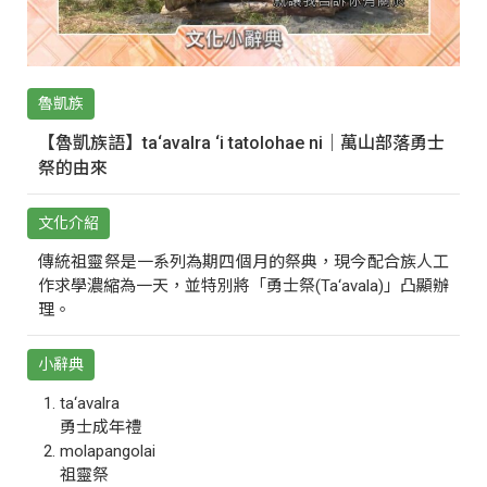
魯凱族
【魯凱族語】ta‘avalra ‘i tatolohae ni｜萬山部落勇士
祭的由來
文化介紹
傳統祖靈祭是一系列為期四個月的祭典，現今配合族人工
作求學濃縮為一天，並特別將「勇士祭(Ta‘avala)」凸顯辦
理。
小辭典
ta‘avalra
勇士成年禮
molapangolai
祖靈祭