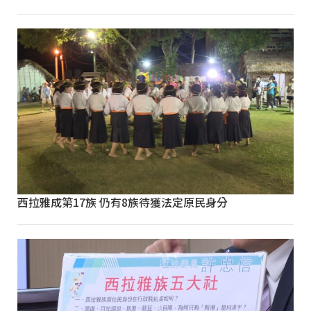
西拉雅成第17族 仍有8族待獲法定原民身分