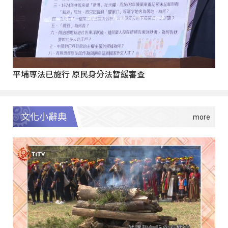
平埔專法已施行 原民身分法暫緩審查
文化小辭典