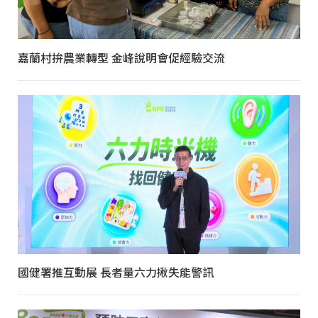
嘉蘭村拚農業轉型 金峰說明會促經驗交流
國健署推互動展 長者量六力揪失能警訊