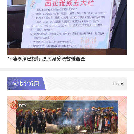
平埔專法已施行 原民身分法暫緩審查
文化小辭典