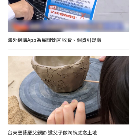
海外網購App為民間營運 收費、個資引疑慮
台東窯藝慶父親節 邀父子做陶碗感念土地