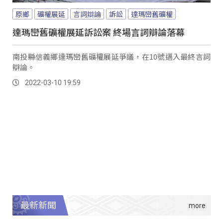
原鄉
礦權展延
言詞辯論
訴訟
達瑪巒舊礦權
達瑪巒舊礦權展延訴訟案 終場言詞辯論落幕
南投縣信義鄉達瑪巒舊礦權展延爭議，在10號邁入最終言詞
辯論。
2022-03-10 19:59
最新新聞