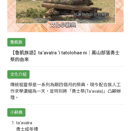
魯凱族
【魯凱族語】ta‘avalra ‘i tatolohae ni｜萬山部落勇士
祭的由來
文化介紹
傳統祖靈祭是一系列為期四個月的祭典，現今配合族人工
作求學濃縮為一天，並特別將「勇士祭(Ta‘avala)」凸顯辦
理。
小辭典
ta‘avalra
勇士成年禮