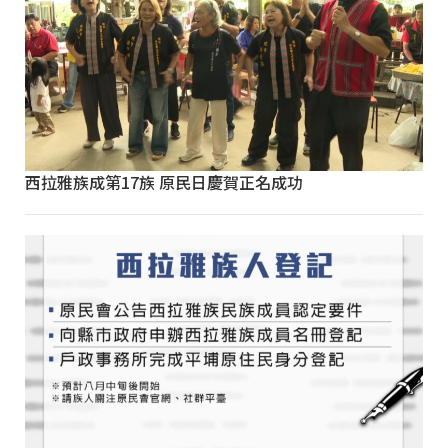
西拉雅族成第17族 原民日慶賀正名成功