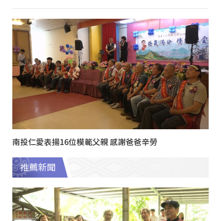
南投仁愛表揚16位模範父親 感謝爸爸辛勞
推薦新聞