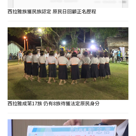
西拉雅族獲民族認定 原民日回顧正名歷程
西拉雅成第17族 仍有8族待獲法定原民身分