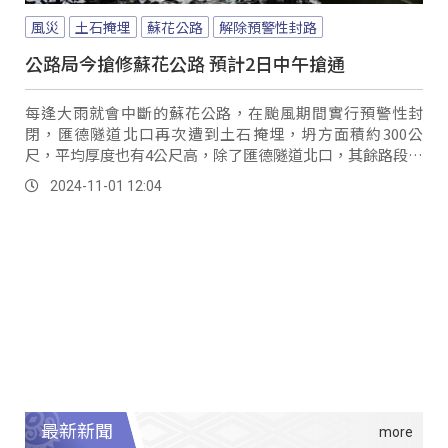
風災
土石掩埋
蘇花公路
解除預警性封路
公路局今搶修蘇花公路 預計2日中午搶通
每逢大雨就會中斷的蘇花公路，在颱風期間實行預警性封
閉，匯德隧道北口再次遭到土石掩埋，坍方面積約300公
尺，平均厚度也有4公尺高，除了匯德隧道北口，其餘路段預
定在稍早9點時已解除預警性封路，和仁到崇德間，公路局預
2024-11-01 12:04
計明日(2)中午才能搶通。
最新新聞