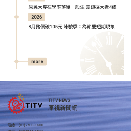
原民大專在學率落後一般生 差距擴大近4成
2026
8月豬價破105元 陳駿季：為節慶短期現象
more
TITV NEWS
原視新聞網
電話：(02)2788-1600