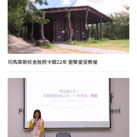
司馬庫斯校舍無照卡關22年 衝擊童受教權