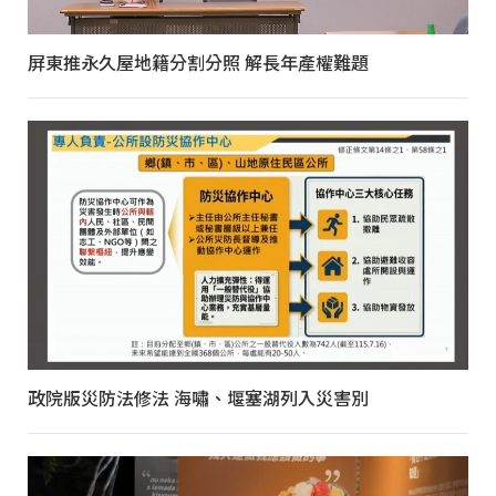
屏東推永久屋地籍分割分照 解長年產權難題
政院版災防法修法 海嘯、堰塞湖列入災害別