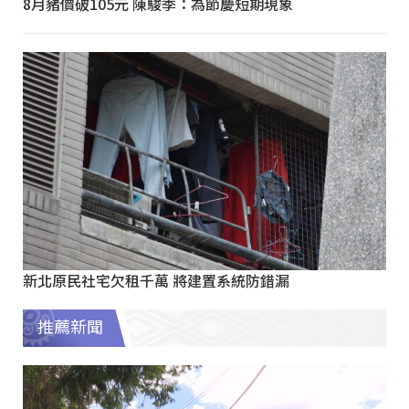
8月豬價破105元 陳駿季：為節慶短期現象
新北原民社宅欠租千萬 將建置系統防錯漏
推薦新聞