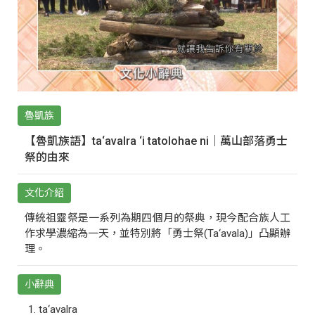
魯凱族
【魯凱族語】ta‘avalra ‘i tatolohae ni｜萬山部落勇士
祭的由來
文化介紹
傳統祖靈祭是一系列為期四個月的祭典，現今配合族人工
作求學濃縮為一天，並特別將「勇士祭(Ta‘avala)」凸顯辦
理。
小辭典
ta‘avalra