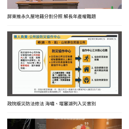
屏東推永久屋地籍分割分照 解長年產權難題
政院版災防法修法 海嘯、堰塞湖列入災害別