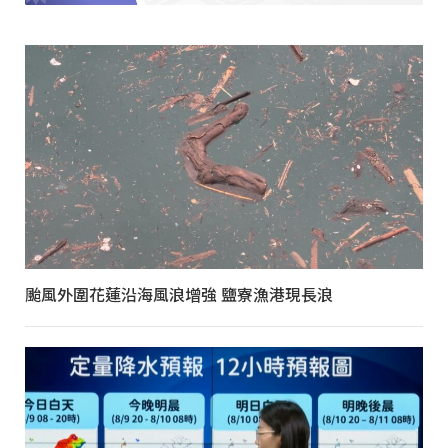
颱風外圍花蓮沿海風浪增強 鹽寮漁港現長浪