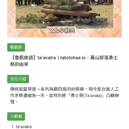
魯凱族
【魯凱族語】ta‘avalra ‘i tatolohae ni｜萬山部落勇士
祭的由來
文化介紹
傳統祖靈祭是一系列為期四個月的祭典，現今配合族人工
作求學濃縮為一天，並特別將「勇士祭(Ta‘avala)」凸顯辦
理。
小辭典
ta‘avalra