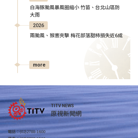
白海豚颱風暴風圈縮小 竹苗、台北山區防
大雨
2026
兩颱風、猴害夾擊 梅花部落甜柿損失近6成
more
TITV NEWS
原視新聞網
電話：(02)2788-1600