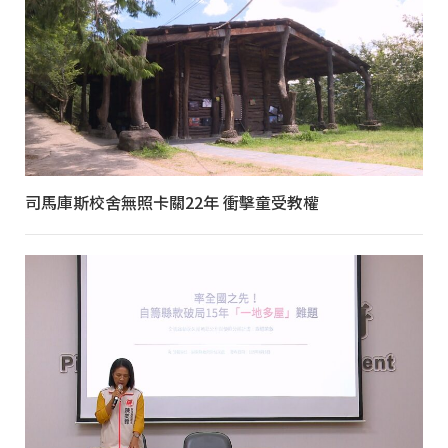
司馬庫斯校舍無照卡關22年 衝擊童受教權