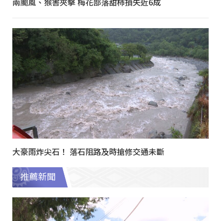
兩颱風、猴害夾擊 梅花部落甜柿損失近6成
大豪雨炸尖石！ 落石阻路及時搶修交通未斷
推薦新聞