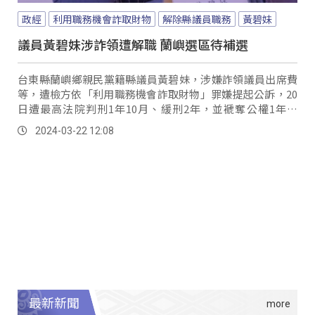
政經
利用職務機會詐取財物
解除縣議員職務
黃碧妹
議員黃碧妹涉詐領遭解職 蘭嶼選區待補選
台東縣蘭嶼鄉親民黨籍縣議員黃碧妹，涉嫌詐領議員出席費
等，遭檢方依「利用職務機會詐取財物」罪嫌提起公訴，20
日遭最高法院判刑1年10月、緩刑2年，並褫奪公權1年定
讞，另外還要支付公庫15萬元罰金。
2024-03-22 12:08
最新新聞